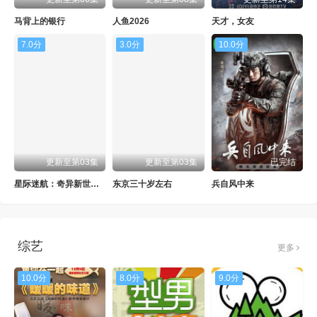
马背上的银行
人鱼2026
天才，女友
7.0分
3.0分
10.0分
更新至第03集
更新至第03集
已完结
星际迷航：奇异新世界第四季
东京三十岁左右
兵自风中来
综艺
更多
10.0分
8.0分
9.0分