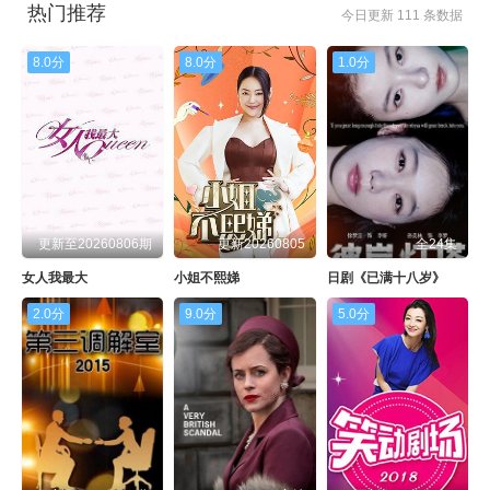
热门推荐
今日更新 111 条数据
8.0分
8.0分
1.0分
更新至20260806期
更新20260805
全24集
女人我最大
小姐不熙娣
日剧《已满十八岁》
2.0分
9.0分
5.0分