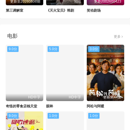
更新至20260806期
完结
更新2002600423
第三调解室
《灭火宝贝》韩剧
笑动剧场
电影
更多
9.0分
5.0分
3.0分
HD中字
HD中字
更新第44集
奇怪的零食店钱天堂
眼眸
阿松与阿暖
9.0分
1.0分
1.0分