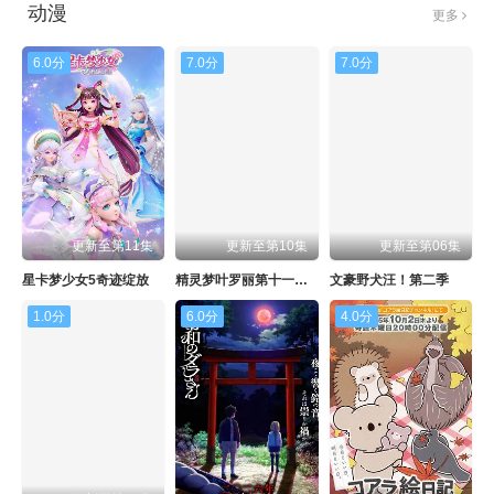
动漫
更多
6.0分
7.0分
7.0分
更新至第11集
更新至第10集
更新至第06集
星卡梦少女5奇迹绽放
精灵梦叶罗丽第十一季（下）
文豪野犬汪！第二季
1.0分
6.0分
4.0分