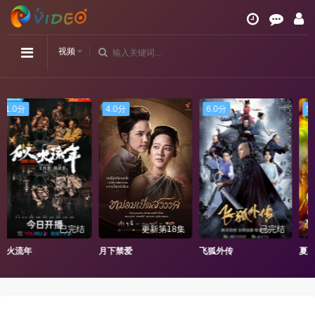
视频
4.0分
6.0分
5.0分
更新第18集
已完结
已完结
月下禁爱
飞狐外传
夏花2023