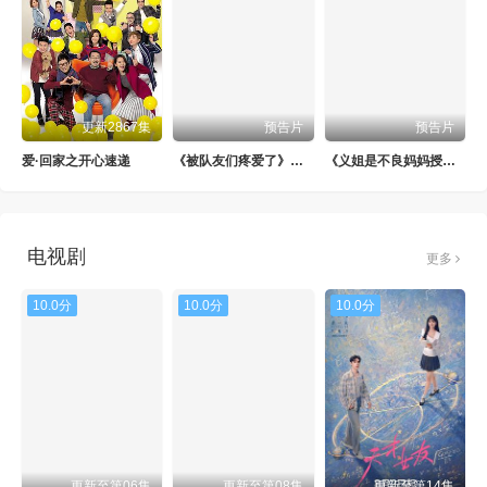
更新2867集
预告片
预告片
爱·回家之开心速递
《被队友们疼爱了》日韩剧
《义姐是不良妈妈授乳中》日剧
电视剧
更多
10.0分
10.0分
10.0分
更新至第06集
更新至第08集
更新至第14集