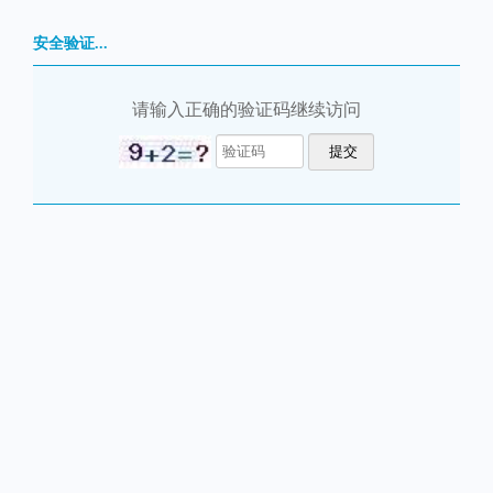
安全验证...
请输入正确的验证码继续访问