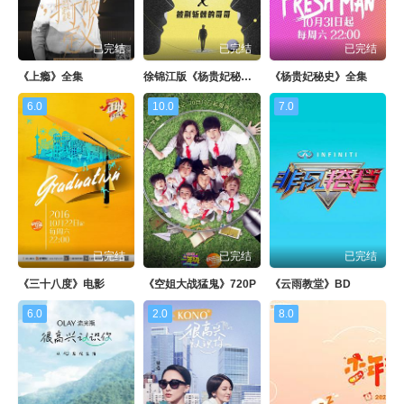
已完结
已完结
已完结
《上瘾》全集
徐锦江版《杨贵妃秘史》
《杨贵妃秘史》全集
6.0
10.0
7.0
已完结
已完结
已完结
《三十八度》电影
《空姐大战猛鬼》720P
《云雨教堂》BD
6.0
2.0
8.0