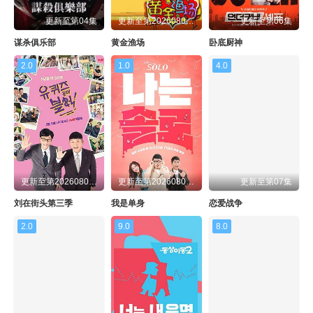
更新至第04集
更新至第20260805期
更新至第06集
谋杀俱乐部
黄金渔场
卧底厨神
2.0
1.0
4.0
更新至第20260805期
更新至第20260805期
更新至第07集
刘在街头第三季
我是单身
恋爱战争
2.0
9.0
8.0