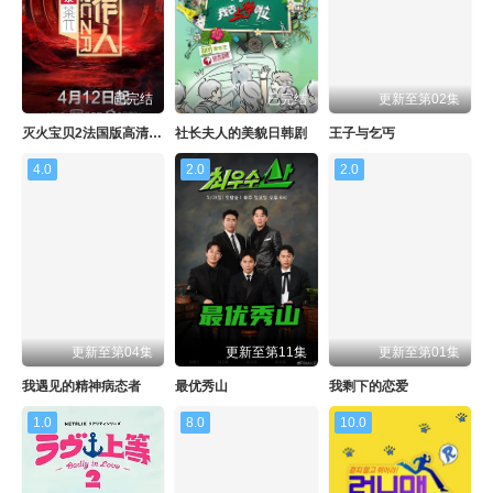
已完结
已完结
更新至第02集
灭火宝贝2法国版高清百度云
社长夫人的美貌日韩剧
王子与乞丐
4.0
2.0
2.0
更新至第04集
更新至第11集
更新至第01集
我遇见的精神病态者
最优秀山
我剩下的恋爱
1.0
8.0
10.0