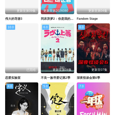
更新至第09集
更新至第20260804期
更新至第04集
伟大的导游3
同床异梦2：你是我的命运
Fandom Stage
10.0
6.0
6.0
已完结
更新至第04集
更新至07集
恋爱实验室
不良一族寻爱记第2季
深夜怪谈会第6季
4.0
5.0
7.0