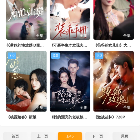
全集
全集
全集
巜劳伦的性放荡ID完整版
《守寡半生才发现夫君他没死》BD
《爸爸的女儿们》大结局
7.0
3.0
9.0
全集
全集
全集
《桃源嬉春》新版
《我的漂亮的老板娘》日剧
《激战丛林》720P
首页
上一页
1/45
下一页
尾页