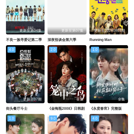
更新至第04集
更新至第07集
更新至20260803期
不良一族寻爱记第二季
深夜怪谈会第六季
Running Man
4.0
2.0
1.0
更新至07期
全集
全集
街头餐厅斗士
《金悔瓶2008》日韩剧
《永度春宵》完整版
1.0
9.0
4.0