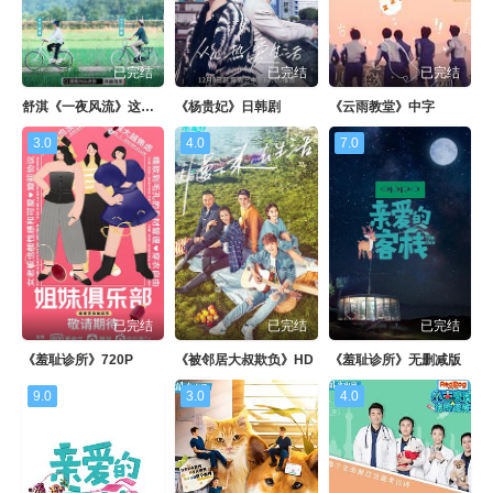
已完结
已完结
已完结
舒淇《一夜风流》这部电影是哪一年
《杨贵妃》日韩剧
《云雨教堂》中字
3.0
4.0
7.0
已完结
已完结
已完结
《羞耻诊所》720P
《被邻居大叔欺负》HD
《羞耻诊所》无删减版
9.0
3.0
4.0