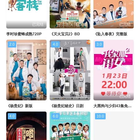
已完结
已完结
已完结
李时珍蜜蜂成熟720P
《灭火宝贝2》BD
《坠入春夜》完整版
2.0
4.0
3.0
已完结
已完结
已完结
《杨贵妃》新版
《杨贵妃秘史》日剧
大黑狗与少归43集免费播放
4.0
6.0
10.0