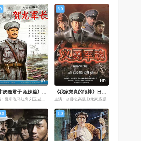
.0
6.0
HD
HD
《牛奶瘾君子 姐妹篇》1080P
《我家弟真的很棒》日韩剧
主演：夏宗佑,马红鹰,刘玉,丛培信,张勇汉,王志明,周子和,芦问章,李檀,郑伟民,谢万和,姚军,李一兵,黄凯,郑在石,胡庆树,张元方,孟庆方,孙伟
主演：赵岩松,高强,赵龙豪,应强
0.0
1.0