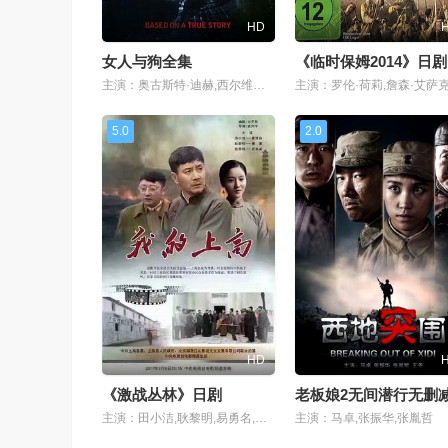
HD
女人与狗全集
《临时保姆2014》日剧
主演：奥古斯特·迪赫,西尔维娅·侯克斯
5.0
2.0
HD
《激战丛林》日剧
老板娘2无间潜行无删
主演：田小洁,耿黎明,易勇名,朴俊铭,张宇飞
主演：马卓,张振华,张胤哲