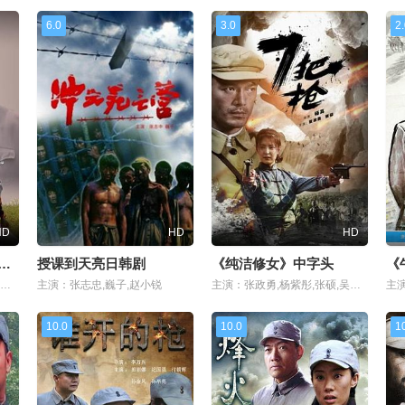
6.0
3.0
2
HD
HD
HD
子参加同学聚会》无删减版
授课到天亮日韩剧
《纯洁修女》中字头
主演：谷伟,杜晓珠,李君,陈雪菲,王昕婷,王志华,王志
主演：张志忠,巍子,赵小锐
主演：张政勇,杨紫彤,张硕,吴克坚,冉唯群,颜冠英,李佳潼,朱梦天,李昊翰
10.0
10.0
1