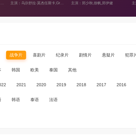
卡,Grazyna Staniszewska,安德烈·沙拉夫斯基,Henryk Borowski,Aleksander Fogiel
主演：郑少秋,徐帆,郑伊健
主演：白恩,吕星辰,赫子铭,王璐,宋撼寰,杨俊生,小林成男,冯家妹,郄路通,陈俊杰,美浓轮泰史,刘俊焘
战争片
喜剧片
纪录片
剧情片
悬疑片
犯罪
本
韩国
欧美
泰国
其他
022
2021
2020
2019
2018
2017
2016
语
韩语
泰语
法语