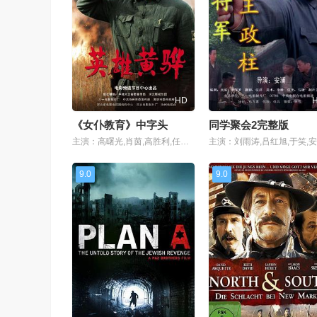
HD
《女仆教育》中字头
同学聚会2完整版
主演：高曙光,肖茵,高胜利,任希鸿,高冰
9.0
9.0