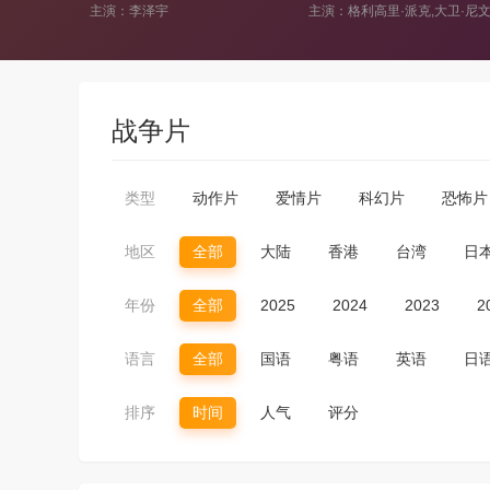
主演：格利高里·派克,大卫·尼文,安东尼·奎恩,斯坦利·贝克,安东尼·奎尔,詹姆斯·达伦,艾琳·帕帕斯
主演：乌尔舒拉·莫杰任斯
战争片
类型
动作片
爱情片
科幻片
恐怖片
地区
全部
大陆
香港
台湾
日
年份
全部
2025
2024
2023
2
语言
全部
国语
粤语
英语
日
排序
时间
人气
评分