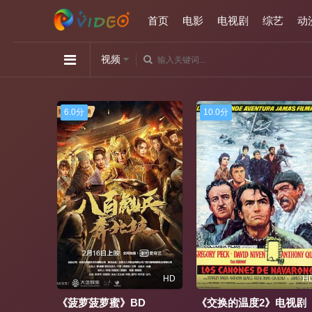
首页
电影
电视剧
综艺
动
视频
10.0分
6.0分
HD
HD
DV
D
《交换的温度2》电视剧
《