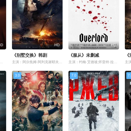
HD
HD
HD
《别墅交换》韩剧
《服从》未删减
《
加德,凯拉·奈特莉,杰森·克拉克,凯特·菲利普斯,费昂·奥谢,雅尼克·许曼,亚历山大·谢尔,吉姆·海伊,弗雷德里克·普雷斯顿,汤姆·贝尔
主演：阿尔焦姆·阿列克谢耶夫,阿纳斯塔西娅·齐比佐娃,伊戈尔·亚索罗维奇,阿尔焦姆·梅利尼丘克,亚历山大·亚岑科,达利娅·叶卡玛索娃,阿纳托利·热廖夫,亚
主演：约翰·艾德坡,怀亚特·拉塞尔,马蒂尔德·奥利维耶,皮鲁·埃斯贝克,约翰·马加罗,伊恩·德·卡斯泰克,雅各布·安德森,多米尼克·阿普尔怀特,博基姆·伍德拜
3.0
7.0
7