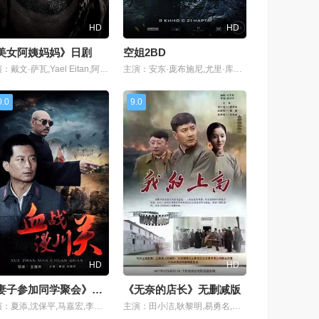
HD
HD
美女阿姨妈妈》日剧
空姐2BD
主演：戴文·萨瓦,Yael Eitan,阿摩司·塔玛姆,阿莫里·诺拉斯科,杰夫·皮埃尔
主演：安东·庞布施尼,尤里·库琴科,米洛斯·比柯维奇,米莱纳拉·德罗维奇,拉芙珊娜·库珂娃,阿勒克山达·斯雷科维奇,乔基科·米提克,德米特里·弗里德,米奥德
0.0
9.0
HD
HD
《妻子参加同学聚会》中字
《无奈的店长》无删减版
主演：夏添,沈保平,马嘉宏,李松珂,陈烨,王勇,何云龙,高海诚,喻颖
主演：田小洁,耿黎明,易勇名,朴俊铭,张宇飞