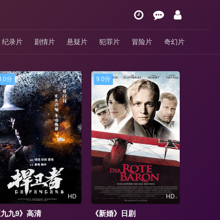
纪录片
剧情片
悬疑片
犯罪片
冒险片
奇幻片
9.0分
1.0分
9.0分
HD
HD
《新婚》日剧
《女仆》正片
《老公今