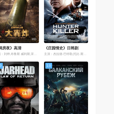
HD
HD
洞房夜》高清
《庄园情史》日韩剧
主演：刘烨,布鲁斯·威利斯,宋承宪,陈伟霆,范伟,马苏,车永莉,吴刚,冯远征,张钧甯,耿乐,谢霆锋,范冰冰,陈道明,艾德里安·布洛迪,雷佳,涩谷天马,张帆,任达华,吕
主演：杰拉德·巴特勒,托比·斯蒂芬斯,加里·奥德曼,科曼,琳达·卡德里尼,米哈伊尔高里沃,迈克尔·吉普森,邓普希·博弗尔,克里·约翰逊,亚当·詹姆斯,亨利·古德
.0
1.0