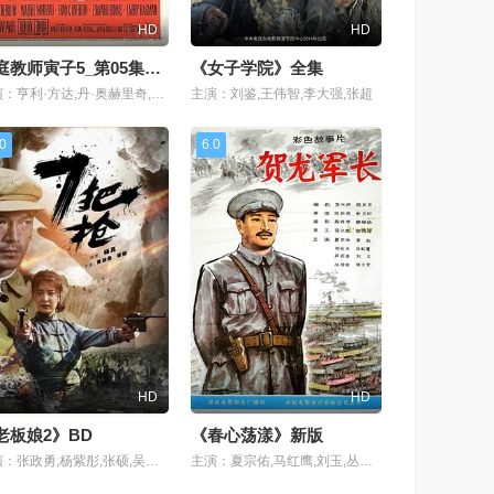
HD
HD
家庭教师寅子5_第05集新版
《女子学院》全集
主演：亨利·方达,丹·奥赫里奇,沃尔特·马修,弗兰克·奥弗顿,拉里·哈格曼
主演：刘鉴,王伟智,李大强,张超
.0
6.0
HD
HD
老板娘2》BD
《春心荡漾》新版
主演：张政勇,杨紫彤,张硕,吴克坚,冉唯群,颜冠英,李佳潼,朱梦天,李昊翰
主演：夏宗佑,马红鹰,刘玉,丛培信,张勇汉,王志明,周子和,芦问章,李檀,郑伟民,谢万和,姚军,李一兵,黄凯,郑在石,胡庆树,张元方,孟庆方,孙伟