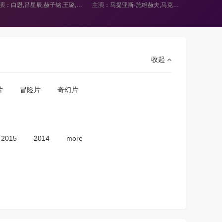
主演：马提亚斯·施维赫夫,马克西姆·梅米特,汉诺·科夫勒,蒂尔·施威格,理查德·克莱科,约瑟夫·费因斯,琳娜·海蒂,伊韦塔·伊里茨科瓦
主演：内详
收起
片
冒险片
奇幻片
2015
2014
more