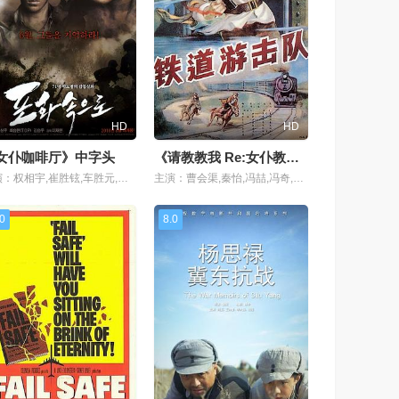
HD
HD
女仆咖啡厅》中字头
《请教教我 Re:女仆教育》完整版
主演：权相宇,崔胜铉,车胜元,金承佑,金慧成,朴真熙,金成铃,David McInnis
主演：曹会渠,秦怡,冯喆,冯奇,仲星火,陈述
.0
8.0