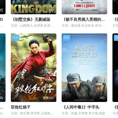
HD
HD
HD
D
《别墅交换》无删减版
《被不良男插入受精的巨乳妈妈》全集
《
主演：亚历山大·路德韦格,RJ费瑟斯顿豪,Mitch Ainley,克里斯·布罗楚,克里斯蒂·柏克,Chris Crema,Justin Derickson,Julian Domingues,Kevin Mcpherson Eckhoff,泰勒·海涅斯,Nathan Jean,
主演：山崎贤人,吉泽亮,长泽雅美,桥本环奈,本乡奏多,满岛真之介,阿部进之介,深水元基,六平直政,高岛政宏,要润,桥本润,坂口拓,宇梶刚士,加藤雅也,大泽隆夫,石
主演：谢尔盖·扎尔科夫,伊凡·巴塔列夫,奥列格·加亚诺夫,亚历山大·布哈罗夫,阿塞尼·谢梅诺夫,伊戈尔·格拉布佐夫,格里戈利·涅克拉索夫,丹·罗津,亚历山德
9.0
5.0
1
HD
更新HD
HD
下课后的保健室》1080P
双枪红娘子
《人间中毒1》中字头
主演：Pavlo Adoshyn,Maryna Koshkina,Andrey Mostrenko
主演：陈之辉,李为民,王岗岗,谢宁,王程,王品一,文祈,刘姝彤,魏兆雄,邱晨阳
主演：刘鉴,王伟智,李大强,张超