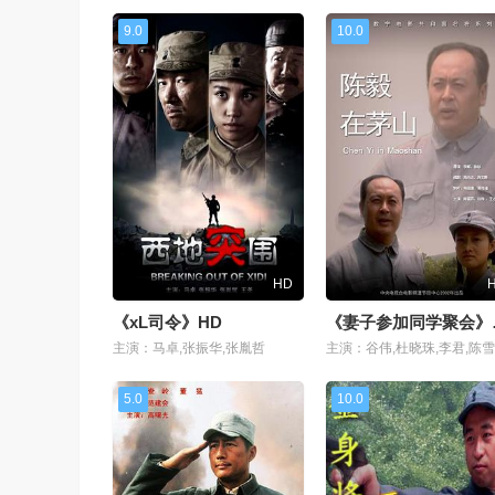
9.0
10.0
HD
《xL司令》HD
《妻
主演：马卓,张振华,张胤哲
5.0
10.0