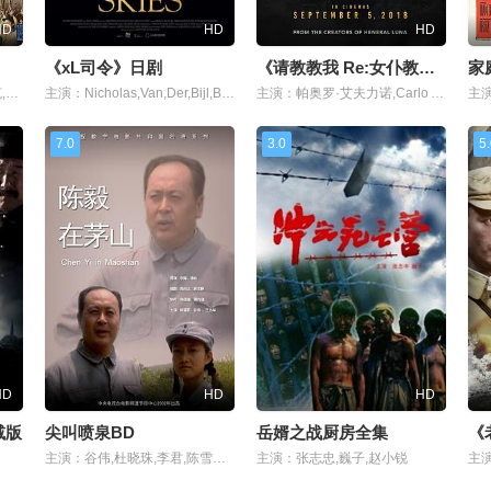
HD
HD
HD
《xL司令》日剧
《请教教我 Re:女仆教育》1080P
主演：罗伦·荷莉,詹森·艾萨克,葛尔·哈罗德,凯斯·大卫,卢克·本沃德
主演：Nicholas,Van,Der,Bijl,Brad,Backhouse,Adam,Boys,Lillie,Claire,Ryan,Dittmann,Andre,Frauenstein
主演：帕奥罗·艾夫力诺,Carlo Aquino,Arron Villaflor,蒙·康菲多,杰弗里·奎松,奥文·安森,格温·萨莫拉,Che Ramos,Rafael Siguion-Reyna,Benjamin Alves,Arthur Acu?a,Jojit Lorenzo,Tomas Sa
7.0
3.0
5
HD
HD
HD
减版
尖叫喷泉BD
岳婿之战厨房全集
《
主演：谷伟,杜晓珠,李君,陈雪菲,王昕婷,王志华,王志
主演：张志忠,巍子,赵小锐