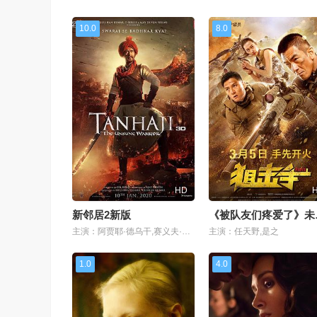
10.0
8.0
HD
新邻居2新版
《被
主演：阿贾耶·德乌干,赛义夫·阿里·汗,卡卓儿,Kiran Rathod,Luke Kenny,Raj Bhansali,Nitesh Kalbande,沙山克·申德,Ajinkya Deo,Tareeq Ahmed Khan,Jagannath Nivangune,Myrah Dandekar,Arush Nand
主演：任天野,是之
1.0
4.0