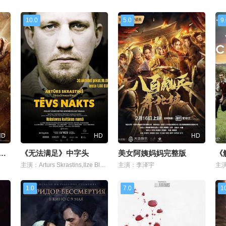
10.0
5.0
9
HD
HD
HD
队友们疼爱了》未删减
《无法满足》中字头
美女阿姨妈妈完整版
《
主演：Arturs Skrastins,Ilze Blauberga,Matiss Kipluks,Henrijs Arajs,Elza Alberina,Mihails Karasikovs,Toms Treinis,斯特芬·施曼,Imants Erdmans,Madara Paeglkalns,Arnis Ozols,Armands Ikalis,Lauma Balode,Si
主演：李泽宇
1.0
7.0
1