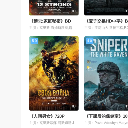
HD
《禁忌:家庭秘密》BD
《麦子交换HD中字》B
主演：克里斯·海姆斯沃斯,迈克尔·珊农,迈克尔·佩纳,纳维德·内加班,崔凡特·罗兹,吉欧夫·斯图兹,萨德·拉金比尔,奥斯汀·赫伯特,奥斯汀·斯托维尔,本·奥图
5.0
4.0
HD
《人间男女》720P
《
主演：克里斯蒂娜·阿斯姆斯,Jalil Asretov,谢尔盖·博里索夫,阿雷克西·查多夫,Ilya Dombrovskiy,Andrey Fomin,Ola Keyru,Wilfred Keyru,维塔利·基什琴科,尼基塔·科洛格利维,Sta