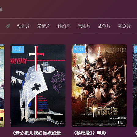
漫
动作片
爱情片
科幻片
恐怖片
战争片
喜剧片
4.0分
8.0分
D
HD
HD
老公把儿媳妇当媳妇最聪明》全集
《秘密爱1》电影
《九九9》高清