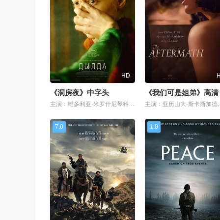
HD
《洞房夜》中字头
《我们可是姐弟》高清
主演：维多利亚·米罗什尼琴科,瓦西丽莎·佩里吉娜,Andrey Bykov,Igor Shirokov,Konstantin Balakirev,克塞妮娅·库捷波娃,Olga Dragunova,Timofey Glazkov,Filipp Zhloba
主演：亚历山大·斯卡斯
7.0
1.0