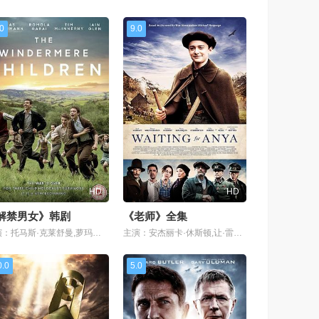
.0
9.0
HD
HD
解禁男女》韩剧
《老师》全集
主演：托马斯·克莱舒曼,萝玛拉·嘉瑞,伊恩·格雷,蒂姆·麦克纳尼,马塞尔·萨巴特,菲利普·克里斯托弗,安娜·舒马赫
主演：安杰丽卡·休斯顿,让·雷诺,尼古拉斯·罗尔,托马斯·克莱舒曼,诺亚·施纳普,珊迪·弗罗斯特,吉勒·马里尼,约瑟芬·德·拉·波美,托马斯·勒马尔奎斯,费雷德
0.0
5.0