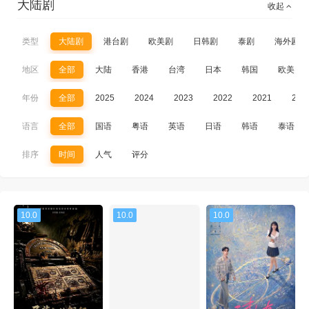
大陆剧
收起
类型
大陆剧
港台剧
欧美剧
日韩剧
泰剧
海外剧
地区
全部
大陆
香港
台湾
日本
韩国
欧美
年份
全部
2025
2024
2023
2022
2021
202
语言
全部
国语
粤语
英语
日语
韩语
泰语
排序
时间
人气
评分
10.0
10.0
10.0