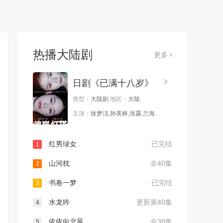
热播大陆剧
更多
日剧《已满十八岁》
类型：
大陆剧
地区：
大陆
主演：
徐梦洁,孙美林,张露,兰海..
红男绿女
已完结
1
山河枕
全40集
2
书卷一梦
已完结
3
水龙吟
更新第40集
4
依依向北风
全38集
5