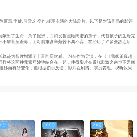
百慧,李健,习雪,刘亭作,杨玥主演的大陆剧片。以下是对该作品的影评
献出了生命，为了报恩，白鸽发誓照顾闺蜜的孩子，代替孩子的生母完
种不解甚至羞辱，面对磨难含辛茹苦不离不弃，在经历了许多变故之后，
长轨迹为影片增添了丰富的层次感。 习辛作为导演，在《《我家弟真超
同样将这两种元素巧妙地结合在一起，使得影片在紧张刺激之余也不乏幽
间推移而有所变化，但根据初步反馈，影片在剧情、演员表现、视听效果
.0分
10.0分
2.0分