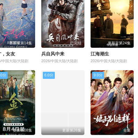
更新至第14集
已完结
更新至第24集
才，女友
兵自风中来
江海潮生
26/中国大陆/大陆剧
2026/中国大陆/大陆剧
2026/中国大陆/大陆剧
.0分
6.0分
9.0分
更新第08集
更新第26集
全集