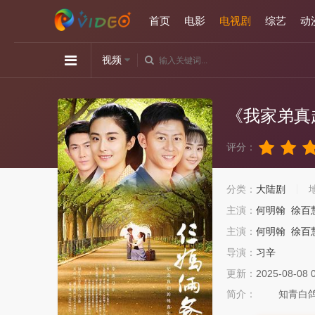
首页
电影
电视剧
综艺
动
视频
《我家弟真
评分：
分类：
大陆剧
主演：
何明翰
徐百
主演：
何明翰
徐百
导演：
习辛
更新：
2025-08-08 
简介：
知青白鸽（