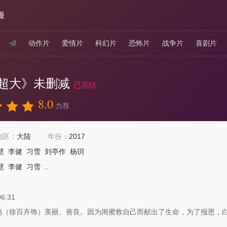
漫
动作片
爱情片
科幻片
恐怖片
战争片
喜剧片
超大》未删减
已完结
8.0
力荐
地区：
大陆
年份：
2017
慧
李健
习雪
刘亭作
杨玥
慧
李健
习雪
..
06:31
徐百卉饰）美丽、善良。因为闺蜜救自己而献出了生命，为了报恩，白