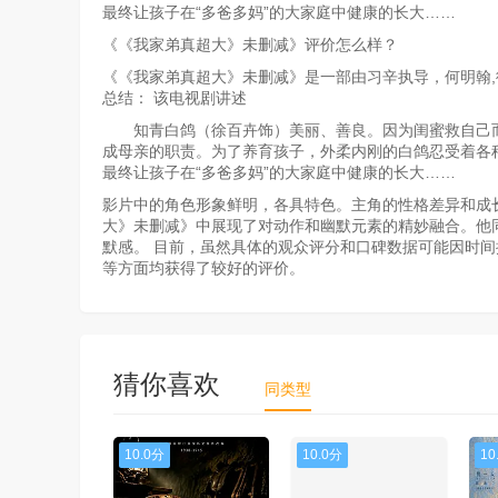
最终让孩子在“多爸多妈”的大家庭中健康的长大……
《《我家弟真超大》未删减》评价怎么样？
《《我家弟真超大》未删减》是一部由习辛执导，何明翰,徐
总结： 该电视剧讲述
知青白鸽（徐百卉饰）美丽、善良。因为闺蜜救自己而
成母亲的职责。为了养育孩子，外柔内刚的白鸽忍受着各
最终让孩子在“多爸多妈”的大家庭中健康的长大……
影片中的角色形象鲜明，各具特色。主角的性格差异和成
大》未删减》中展现了对动作和幽默元素的精妙融合。他
默感。 目前，虽然具体的观众评分和口碑数据可能因时
等方面均获得了较好的评价。
猜你喜欢
同类型
10.0分
10.0分
10