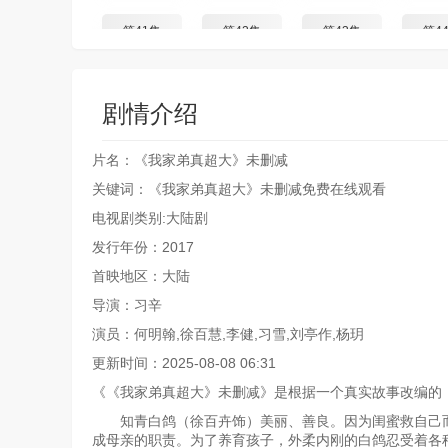
第41集
第42集
第43集
第4
剧情介绍
片名：《我家弟真超大》未删减
关键词：《我家弟真超大》未删减免费在线观看
电视剧类别:大陆剧
发行年份：2017
首映地区：大陆
导演：习辛
演员：何明翰,徐百慧,李健,习雪,刘亭作,杨玥
更新时间：2025-08-08 06:31
《《我家弟真超大》未删减》是根据一个真实故事改编的
知青白鸽（徐百卉饰）美丽、善良。因为闺蜜救自己而
成母亲的职责。为了养育孩子，外柔内刚的白鸽忍受着各