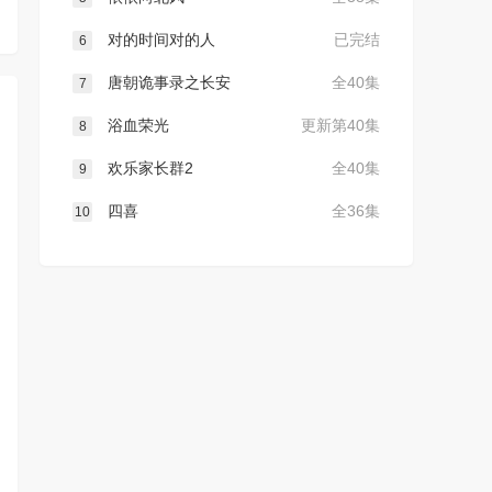
对的时间对的人
已完结
6
唐朝诡事录之长安
全40集
7
浴血荣光
更新第40集
8
欢乐家长群2
全40集
9
四喜
全36集
10