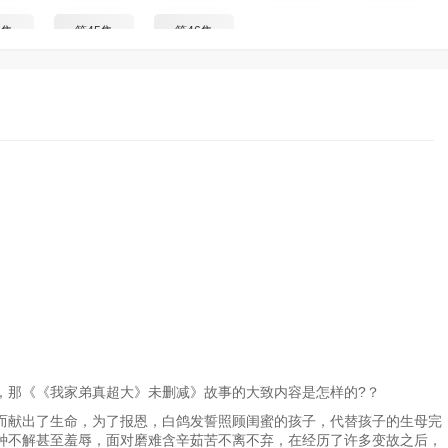
4集
第45集
第46集
，那《《我家弟真超大》未删减》故事的大致内容是怎样的?？
献出了生命，为了报恩，白鸽发誓照顾闺蜜的孩子，代替孩子的生母完
种不解甚至羞辱，面对磨难含辛茹苦不离不弃，在经历了许多变故之后，