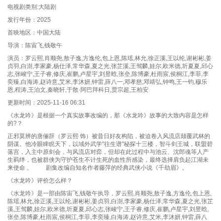
电视剧类别:大陆剧
发行年份：2025
首映地区：中国大陆
导演：陈宙飞,钱敬午
演员：罗云熙,肖顺尧,敖子逸,方逸伦,包上恩,陈瑶,林允,徐正溪,王以纶,谢彬彬,姜
贞羽,白澍,李家豪,杨仕泽,常华森,夏之光,张芷溪,王驾麟,娃尔,欧米德,圻夏夏,邱心
志,张峻宁,王子睿,修庆,崔鹏,卢星宇,刘昱晗,张垒,陈博豪,杜雨宸,侯桐江,李菲,李
奕臻,白海涛,赵诗意,艾米,李沐妍,钟雷,薛八一,邓孝慈,邓靖弘,钟鸣,王一钧,穆乐
恩,程涛,王泊文,秦晓轩,于散·阿巴拜科日,贾宗超,王柏安
更新时间：2025-11-16 06:31
《水龙吟》是根据一个真实故事改编的，那《水龙吟》故事的大致内容是怎样
的?？
正邪莫辨的唐俪辞（罗云熙 饰）被昔日好友构陷，被迫卷入风流店颠覆武林的
阴谋。他冷眼睥睨天下，以域外武学"往生谱"秘探十三楼，智斗剑王城，联盟碧
落宫，入主中原剑会，与风流店对弈，但却在此过程中与池云、沈郎魂等人产
生羁绊，也被群侠为守护苍生不计生死的血性所感染，最终选择肩负起江湖未
来使命 。 剧集改编自知名作者藤萍的经典武侠小说《千劫眉》。
《水龙吟》评价怎么样？
《水龙吟》是一部由陈宙飞,钱敬午执导，罗云熙,肖顺尧,敖子逸,方逸伦,包上恩,
陈瑶,林允,徐正溪,王以纶,谢彬彬,姜贞羽,白澍,李家豪,杨仕泽,常华森,夏之光,张芷
溪,王驾麟,娃尔,欧米德,圻夏夏,邱心志,张峻宁,王子睿,修庆,崔鹏,卢星宇,刘昱晗,
张垒,陈博豪,杜雨宸,侯桐江,李菲,李奕臻,白海涛,赵诗意,艾米,李沐妍,钟雷,薛八