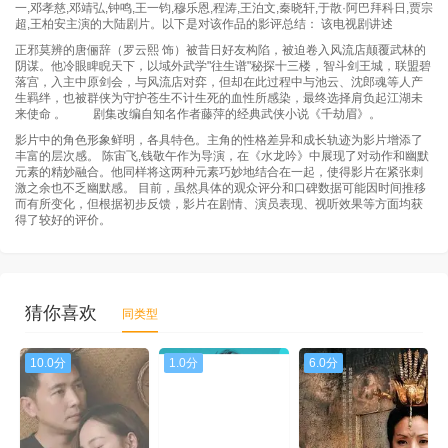
一,邓孝慈,邓靖弘,钟鸣,王一钧,穆乐恩,程涛,王泊文,秦晓轩,于散·阿巴拜科日,贾宗
超,王柏安主演的大陆剧片。以下是对该作品的影评总结： 该电视剧讲述
正邪莫辨的唐俪辞（罗云熙 饰）被昔日好友构陷，被迫卷入风流店颠覆武林的
阴谋。他冷眼睥睨天下，以域外武学"往生谱"秘探十三楼，智斗剑王城，联盟碧
落宫，入主中原剑会，与风流店对弈，但却在此过程中与池云、沈郎魂等人产
生羁绊，也被群侠为守护苍生不计生死的血性所感染，最终选择肩负起江湖未
来使命 。 剧集改编自知名作者藤萍的经典武侠小说《千劫眉》。
影片中的角色形象鲜明，各具特色。主角的性格差异和成长轨迹为影片增添了
丰富的层次感。 陈宙飞,钱敬午作为导演，在《水龙吟》中展现了对动作和幽默
元素的精妙融合。他同样将这两种元素巧妙地结合在一起，使得影片在紧张刺
激之余也不乏幽默感。 目前，虽然具体的观众评分和口碑数据可能因时间推移
而有所变化，但根据初步反馈，影片在剧情、演员表现、视听效果等方面均获
得了较好的评价。
猜你喜欢
同类型
10.0分
1.0分
6.0分