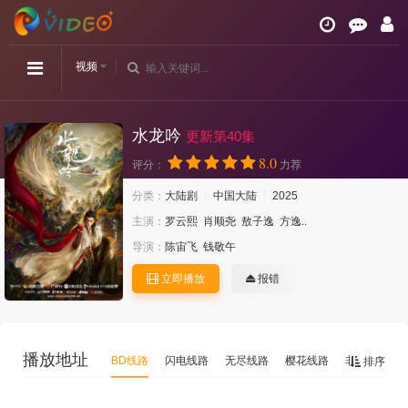
视频
水龙吟
更新第40集
8.0
评分：
力荐
分类：
大陆剧
中国大陆
2025
主演：
罗云熙
肖顺尧
敖子逸
方逸..
导演：
陈宙飞
钱敬午
立即播放
报错
播放地址
BD线路
闪电线路
无尽线路
樱花线路
非凡2
非
排序