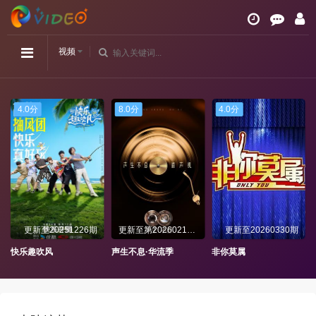
视频
4.0分
8.0分
4.0分
更新至20251226期
更新至第20260214期
更新至20260330期
快乐趣吹风
声生不息·华流季
非你莫属