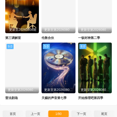
更新至20260808期
更新至第20260808期
更新至第20260808期
第三调解室
伦敦合伙
一饭封神第二季
9.0
5.0
8.0
更新至第20260808期
更新至第20260808期
更新至第20260807期
普法剧场
天赐的声音第七季
开始推理吧第四季
首页
上一页
1/90
下一页
尾页