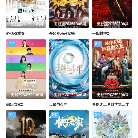
更新至20260808期
更新至20260808期
更新至20260808期
心动双重奏
开始奏乐开始舞
一饭封神2
7.0
2.0
8.0
更新至20260808期
更新至20260808期
更新至20260808期
姐姐当家2
天籁与少年
喜剧之王单口季第三季
2.0
8.0
3.0