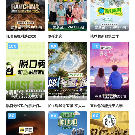
更新至20260808期
更新至20260808期
更新至20260808期
说唱巅峰对决2026
快乐老家
地球超新鲜第二季
10.0
6.0
7.0
更新至20260808期
更新至20260808期
更新至20260808期
脱口秀和Ta的朋友们第三季
忙忙碌碌寻宝藏·双人成行季
喜欢你我也是第六季
8.0
9.0
6.0