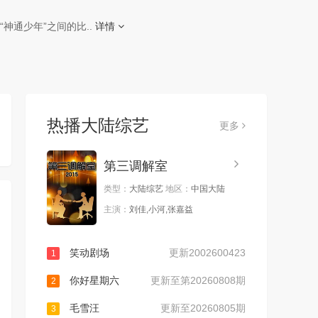
通少年”之间的比..
详情
热播大陆综艺
更多
第三调解室
类型：
大陆综艺
地区：
中国大陆
主演：
刘佳,小河,张嘉益
笑动剧场
更新2002600423
1
你好星期六
更新至第20260808期
2
毛雪汪
更新至20260805期
3