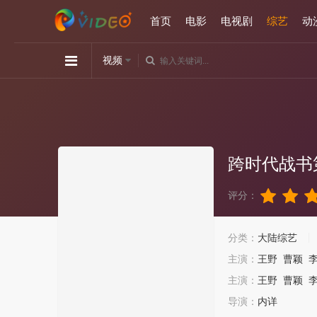
首页
电影
电视剧
综艺
动
视频
天津卫视全国首档代际挑战服务类节目《跨时代战书》，节目首次将“花
2-3组有年龄跨度的能人异士进行才艺比拼，获胜方将获得该挑战项目“最
"/>
跨时代战书
评分：
分类：
大陆综艺
主演：
王野
曹颖
主演：
王野
曹颖
导演：
内详