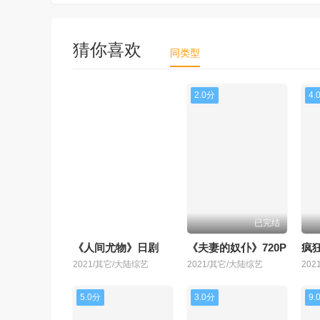
猜你喜欢
同类型
9.0分
2.0分
4.
已完结
已完结
《人间尤物》日剧
《夫妻的奴仆》720P
疯
2021/其它/大陆综艺
2021/其它/大陆综艺
20
5.0分
3.0分
9.