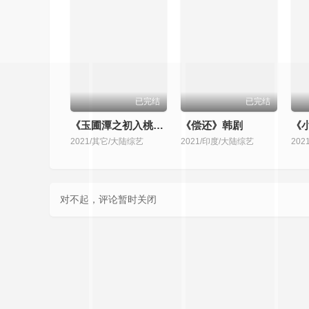
已完结
已完结
《玉圃潭之初入桃源洞》中字头
《偿还》韩剧
《小
2021/其它/大陆综艺
2021/印度/大陆综艺
20
对不起，评论暂时关闭