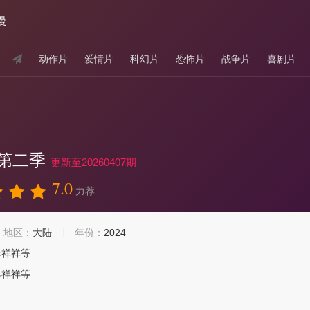
漫
动作片
爱情片
科幻片
恐怖片
战争片
喜剧片
甲老年”与“神通少年”之间的比拼搬上屏幕，通过跨代间的艺能竞技，突
强者”称号。
第二季
更新至20260407期
7.0
力荐
地区：
大陆
年份：
2024
李祥祥等
李祥祥等