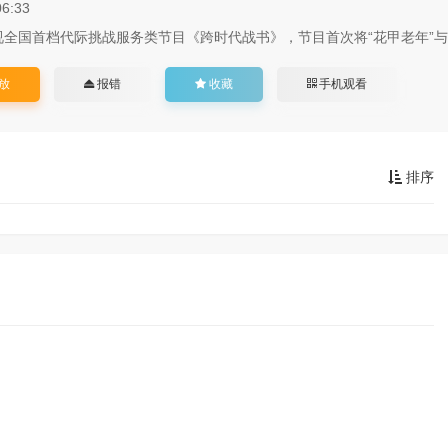
06:33
国首档代际挑战服务类节目《跨时代战书》，节目首次将“花甲老年”与“神
放
报错
收藏
手机观看
排序