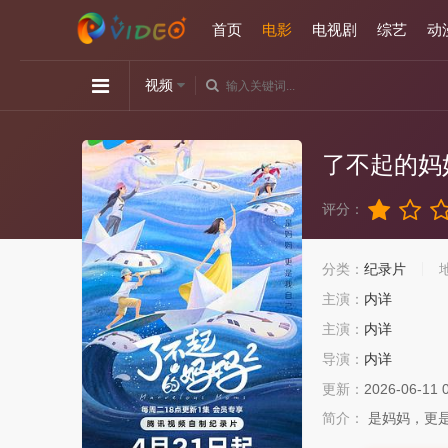
首页
电影
电视剧
综艺
动
视频
了不起的妈
评分：
分类：
纪录片
主演：
内详
主演：
内详
导演：
内详
更新：
2026-06-11 
简介：
是妈妈，更