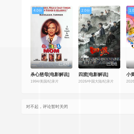
4.0分
2.0分
1.
已完结
已完结
杀心慈母[电影解说]
四渡[电影解说]
1994/美国/纪录片
2026/中国大陆/纪录片
202
对不起，评论暂时关闭