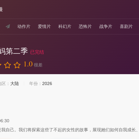
漫
动作片
爱情片
科幻片
恐怖片
战争片
喜剧片
妈第二季
已完结
1.0
很差
地区：
大陆
年份：
2026
06:30
是我自己。我们将探索这些了不起的女性的故事，展现她们如何自我成长、