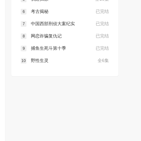
考古揭秘
已完结
6
中国西部刑侦大案纪实
已完结
7
网恋诈骗复仇记
已完结
8
捕鱼生死斗第十季
已完结
9
野性生灵
全6集
10