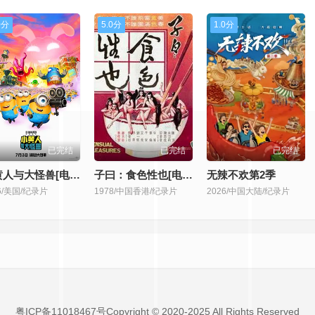
0分
5.0分
1.0分
已完结
已完结
已完结
小黄人与大怪兽[电影解说]
子曰：食色性也[电影解说]
无辣不欢第2季
6/美国/纪录片
1978/中国香港/纪录片
2026/中国大陆/纪录片
粤ICP备11018467号Copyright © 2020-2025 All Rights Reserved