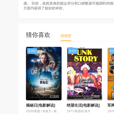
感。 目前，虽然具体的观众评分和口碑数据可能因时间
方面均获得了较好的评价。
猜你喜欢
同类型
2.0分
9.0分
8.
已完结
已完结
揭秘日[电影解说]
绝望生活[电影解说]
军阀
2026/美国 / 加拿大 / 新西兰 / 日本/纪录片
1977/美国/纪录片
19