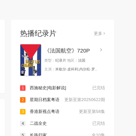
热播纪录片
更多
《法国航空》720P
类型：
纪录片
地区：
法国
主演：
米歇尔·皮科利,内尔松·罗..
西施秘史[电影解说]
已完结
1
星期日档案粤语
更新至第20250622期
2
香港新视点粤语
更新至第58集
3
二战全史
已完结
4
长路归家
全10集
5