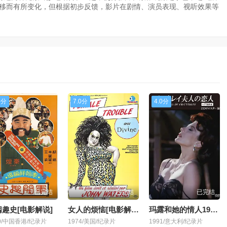
推移而有所变化，但根据初步反馈，影片在剧情、演员表现、视听效果等
0分
7.0分
4.0分
已完结
已完结
已完结
趣史[电影解说]
女人的烦恼[电影解说]
玛露和她的情人1991[电影解说]
79/中国香港/纪录片
1974/美国/纪录片
1991/意大利/纪录片