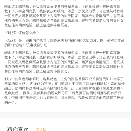
崂山道士陈静易，身负西方鬼帝使者的神秘使命，于雨夜撞破一桩阴森冥婚，
救下了八字全阴命悬一线的女孩叶秋楠。本是一次仗义出手，却让他与叶秋楠
一同被卷入邪教幽冥会复活上古鬼王的惊天阴谋。幽冥会为唤醒鬼王，需完成
残忍的鬼王五祭。陈静易被迫与铁面警员隋成海，睿智老者楚老及其飒爽孙女
楚佳佳等同伴结盟，踏上征途共斗幽冥会。
《斩邪》评价怎么样？
《斩邪》是一部由内详执导，陈静易 叶秋楠主演的大陆剧片。以下是对该作品
的影评总结： 该电视剧讲述
崂山道士陈静易，身负西方鬼帝使者的神秘使命，于雨夜撞破一桩阴森冥婚，
救下了八字全阴命悬一线的女孩叶秋楠。本是一次仗义出手，却让他与叶秋楠
一同被卷入邪教幽冥会复活上古鬼王的惊天阴谋。幽冥会为唤醒鬼王，需完成
残忍的鬼王五祭。陈静易被迫与铁面警员隋成海，睿智老者楚老及其飒爽孙女
楚佳佳等同伴结盟，踏上征途共斗幽冥会。
影片中的角色形象鲜明，各具特色。主角的性格差异和成长轨迹为影片增添了
丰富的层次感。 内详作为导演，在《斩邪》中展现了对动作和幽默元素的精妙
融合。他同样将这两种元素巧妙地结合在一起，使得影片在紧张刺激之余也不
乏幽默感。 目前，虽然具体的观众评分和口碑数据可能因时间推移而有所变
化，但根据初步反馈，影片在剧情、演员表现、视听效果等方面均获得了较好
的评价。
猜你喜欢
同类型