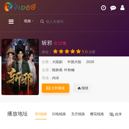
视频
斩邪
全12集
5.0
评分：
力荐
分类：
大陆剧
中国大陆
2026
主演：
陈静易
叶秋楠
导演：
内详
立即播放
报错
播放地址
BD线路
闪电线路
无尽线路
樱花线路
量子
排序