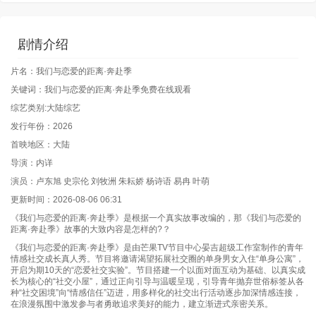
剧情介绍
片名：我们与恋爱的距离·奔赴季
关键词：我们与恋爱的距离·奔赴季免费在线观看
综艺类别:大陆综艺
发行年份：2026
首映地区：大陆
导演：内详
演员：卢东旭 史宗伦 刘牧洲 朱耘娇 杨诗语 易冉 叶萌
更新时间：2026-08-06 06:31
《我们与恋爱的距离·奔赴季》是根据一个真实故事改编的，那《我们与恋爱的
距离·奔赴季》故事的大致内容是怎样的?？
《我们与恋爱的距离·奔赴季》是由芒果TV节目中心晏吉超级工作室制作的青年
情感社交成长真人秀。节目将邀请渴望拓展社交圈的单身男女入住“单身公寓”，
开启为期10天的“恋爱社交实验”。节目搭建一个以面对面互动为基础、以真实成
长为核心的“社交小屋”，通过正向引导与温暖呈现，引导青年抛弃世俗标签从各
种“社交困境”向“情感信任”迈进，用多样化的社交出行活动逐步加深情感连接，
在浪漫氛围中激发参与者勇敢追求美好的能力，建立渐进式亲密关系。