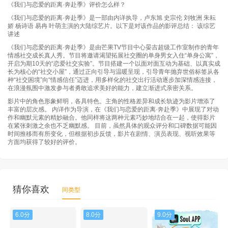
《我们与恋爱的距离·奔赴季》评价怎么样？
《我们与恋爱的距离·奔赴季》是一部由内详执导，卢东旭 史宗伦 刘牧洲 朱耘
娇 杨诗语 易冉 叶萌主演的大陆综艺片。以下是对该作品的影评总结： 该综艺
讲述
《我们与恋爱的距离·奔赴季》是由芒果TV节目中心晏吉超级工作室制作的青年
情感社交成长真人秀。节目将邀请渴望拓展社交圈的单身男女入住“单身公寓”，
开启为期10天的“恋爱社交实验”。节目搭建一个以面对面互动为基础、以真实成
长为核心的“社交小屋”，通过正向引导与温暖呈现，引导青年抛弃世俗标签从各
种“社交困境”向“情感信任”迈进，用多样化的社交出行活动逐步加深情感连接，
在浪漫氛围中激发参与者勇敢追求美好的能力，建立渐进式亲密关系。
影片中的角色形象鲜明，各具特色。主角的性格差异和成长轨迹为影片增添了
丰富的层次感。 内详作为导演，在《我们与恋爱的距离·奔赴季》中展现了对动
作和幽默元素的精妙融合。他同样将这两种元素巧妙地结合在一起，使得影片
在紧张刺激之余也不乏幽默感。 目前，虽然具体的观众评分和口碑数据可能因
时间推移而有所变化，但根据初步反馈，影片在剧情、演员表现、视听效果等
方面均获得了较好的评价。
猜你喜欢
同类型
6.0分
8.0分
9.0分