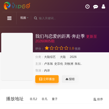
视频
我们与恋爱的距离·奔赴季
更新至
20260805期
1.0
评分：
很差
分类：
大陆综艺
大陆
2026
主演：
卢东旭
史宗伦
刘牧洲
朱耘..
导演：
内详
立即播放
报错
播放地址
非凡2
非凡
量子
排序