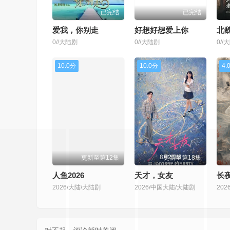
已完结
已完结
爱我，你别走
好想好想爱上你
北
0//大陆剧
0//大陆剧
0//
10.0分
10.0分
4.
更新至第12集
更新至第18集
人鱼2026
天才，女友
长
2026/大陆/大陆剧
2026/中国大陆/大陆剧
20