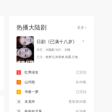
热播大陆剧
更多
日剧《已满十八岁》
类型：
大陆剧
地区：
大陆
主演：
徐梦洁,孙美林,张露,兰海..
红男绿女
已完结
1
山河枕
全40集
2
书卷一梦
已完结
3
水龙吟
更新第40集
4
依依向北风
全38集
5