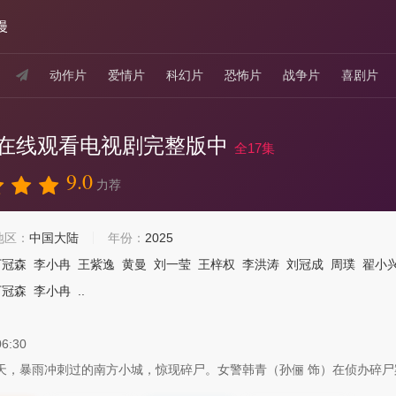
漫
动作片
爱情片
科幻片
恐怖片
战争片
喜剧片
在线观看电视剧完整版中
全17集
9.0
力荐
地区：
中国大陆
年份：
2025
丁冠森
李小冉
王紫逸
黄曼
刘一莹
王梓权
李洪涛
刘冠成
周璞
翟小
丁冠森
李小冉
..
06:30
夏天，暴雨冲刺过的南方小城，惊现碎尸。女警韩青（孙俪 饰）在侦办碎尸