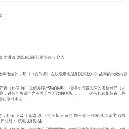
看
权,李洪涛,刘冠成,周璞,翟小兴,宁晓志
故事改编的，那《《女教师》在线观看电视剧完整版中》故事的大致内容
警韩青（孙俪 饰）在侦办碎尸案的同时，继续寻找着失踪的搭档钟伟（罗
大案，钟伟的失踪与之有着千丝万缕的联系…… 钟伟和真相韩青会先
也在浮出水面……
俪,罗晋,丁冠森,李小冉,王紫逸,黄曼,刘一莹,王梓权,李洪涛,刘冠成,
影评总结： 该电视剧讲述