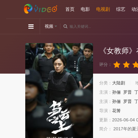
首页
电影
电视剧
综艺
动
视频
《女教师》
评分：
分类：
大陆剧
主演：
孙俪
罗晋
主演：
孙俪
罗晋
导演：
花箐
更新：
2026-06-04 
简介：
2017年的