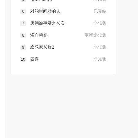
对的时间对的人
已完结
6
唐朝诡事录之长安
全40集
7
浴血荣光
更新第40集
8
欢乐家长群2
全40集
9
四喜
全36集
10