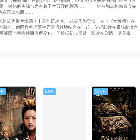
警韩青（孙俪 饰）在侦办碎尸案的同时，继续寻找着失踪的搭档钟伟（罗
大案，钟伟的失踪与之有着千丝万缕的联系…… 钟伟和真相韩青会先
也在浮出水面……
长轨迹为影片增添了丰富的层次感。 花箐作为导演，在《《女教师》在
妙融合。他同样将这两种元素巧妙地结合在一起，使得影片在紧张刺激之
据可能因时间推移而有所变化，但根据初步反馈，影片在剧情、演员表
0分
5.0分
10.0分