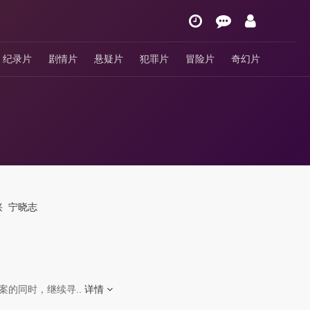
纪录片
剧情片
悬疑片
犯罪片
冒险片
奇幻片
兴
宁晓志
案的同时，继续寻..
详情