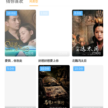
猜你喜欢
同类型
10.0分
1.0分
6.0分
已完结
已完结
已完结
爱我，你别走
好想好想爱上你
北魏冯太后
5.0分
10.0分
10.0分