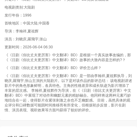
电视剧类别:大陆剧
发行年份：1996
首映地区：中国大陆,中国香
导演：李翰祥,夏祖辉
演员：刘晓庆,羅飛宇,张山
更新时间：2026-06-04 06:30
《《日剧《你比丈夫更厉害》中文翻译》BD》是根据一个真实故事改编的，那
《《日剧《你比丈夫更厉害》中文翻译》BD》故事的大致内容是怎样的?？
《《日剧《你比丈夫更厉害》中文翻译》BD》评价怎么样？
《《日剧《你比丈夫更厉害》中文翻译》BD》是一部由李翰祥,夏祖辉执导，刘
晓庆,羅飛宇,张山主演的大陆剧片。以下是对该作品的影评总结： 该电视剧讲述
影片中的角色形象鲜明，各具特色。主角的性格差异和成长轨迹为影片增添了
丰富的层次感。 李翰祥,夏祖辉作为导演，在《《日剧《你比丈夫更厉害》中文
翻译》BD》中展现了对动作和幽默元素的精妙融合。他同样将这两种元素巧妙
地结合在一起，使得影片在紧张刺激之余也不乏幽默感。 目前，虽然具体的观
众评分和口碑数据可能因时间推移而有所变化，但根据初步反馈，影片在剧
情、演员表现、视听效果等方面均获得了较好的评价。