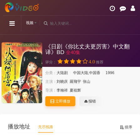
视频
《日剧《你比丈夫更厉害》中文翻
译》BD
全40集
4.0
评分：
推荐
分类：
大陆剧
中国大陆,中国香
1996
主演：
刘晓庆
羅飛宇
张山
导演：
李翰祥
夏祖辉
立即播放
报错
播放地址
无尽线路
排序