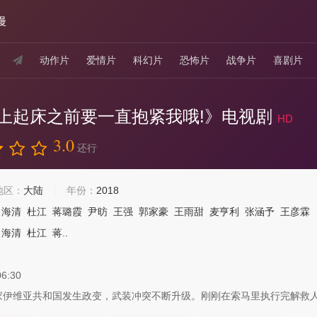
漫
动作片
爱情片
科幻片
恐怖片
战争片
喜剧片
上起床之前要一直抱紧我哦!》电视剧
HD
3.0
还行
地区：
大陆
年份：
2018
海清
杜江
蒋璐霞
尹昉
王强
郭家豪
王雨甜
麦亨利
张涵予
王彦霖
海清
杜江
蒋..
06:30
维亚共和国发生政变，武装冲突不断升级。刚刚在索马里执行完解救人