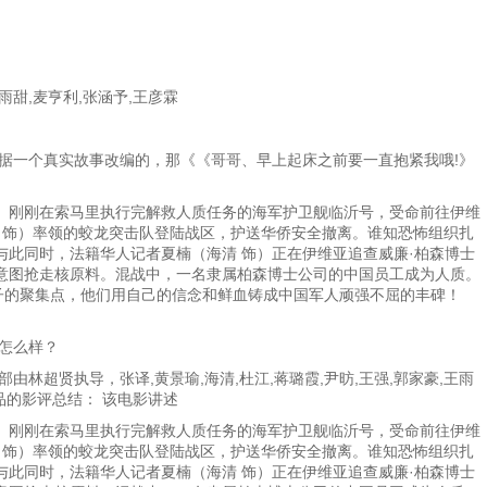
王雨甜,麦亨利,张涵予,王彦霖
据一个真实故事改编的，那《《哥哥、早上起床之前要一直抱紧我哦!》
刚刚在索马里执行完解救人质任务的海军护卫舰临沂号，受命前往伊维
 饰）率领的蛟龙突击队登陆战区，护送华侨安全撤离。谁知恐怖组织扎
此同时，法籍华人记者夏楠（海清 饰）正在伊维亚追查威廉·柏森博士
意图抢走核原料。混战中，一名隶属柏森博士公司的中国员工成为人质。
子的聚集点，他们用自己的信念和鲜血铸成中国军人顽强不屈的丰碑！
怎么样？
林超贤执导，张译,黄景瑜,海清,杜江,蒋璐霞,尹昉,王强,郭家豪,王雨
品的影评总结： 该电影讲述
刚刚在索马里执行完解救人质任务的海军护卫舰临沂号，受命前往伊维
 饰）率领的蛟龙突击队登陆战区，护送华侨安全撤离。谁知恐怖组织扎
此同时，法籍华人记者夏楠（海清 饰）正在伊维亚追查威廉·柏森博士