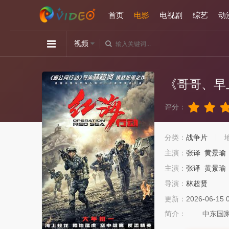
首页
电影
电视剧
综艺
动
视频
《哥哥、早
评分：
分类：
战争片
主演：
张译
黄景瑜
主演：
张译
黄景瑜
导演：
林超贤
更新：
2026-06-15 
简介：
中东国家伊