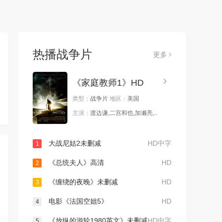
热播战争片
更多
《家庭教师1》HD
类型：
战争片
地区：
美国
主演：
渡边谦,二宫和也,加濑亮,..
大战尼姑2未删减
HD中字
1
《总统夫人》高清
HD
2
《缠绕的夜晚》未删减
HD
3
电影《法国空姐5》
HD
4
《放纵的游轮1980英文》未删减
HD中字
5