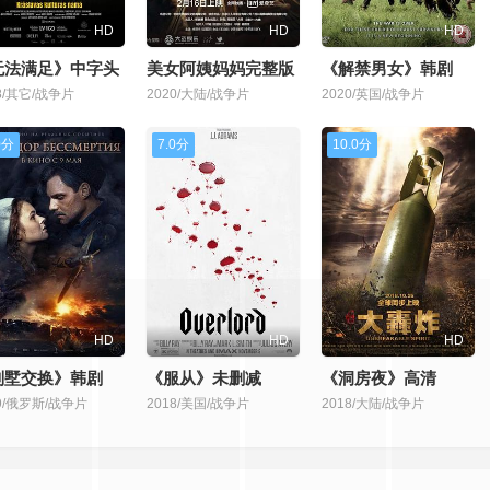
HD
HD
HD
无法满足》中字头
美女阿姨妈妈完整版
《解禁男女》韩剧
8/其它/战争片
2020/大陆/战争片
2020/英国/战争片
0分
7.0分
10.0分
HD
HD
HD
别墅交换》韩剧
《服从》未删减
《洞房夜》高清
19/俄罗斯/战争片
2018/美国/战争片
2018/大陆/战争片