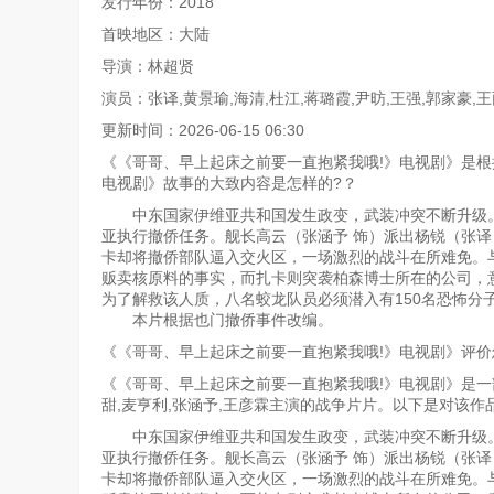
发行年份：2018
首映地区：大陆
导演：林超贤
演员：张译,黄景瑜,海清,杜江,蒋璐霞,尹昉,王强,郭家豪,
更新时间：2026-06-15 06:30
《《哥哥、早上起床之前要一直抱紧我哦!》电视剧》是根
电视剧》故事的大致内容是怎样的?？
中东国家伊维亚共和国发生政变，武装冲突不断升级。
亚执行撤侨任务。舰长高云（张涵予 饰）派出杨锐（张译
卡却将撤侨部队逼入交火区，一场激烈的战斗在所难免。与
贩卖核原料的事实，而扎卡则突袭柏森博士所在的公司，
为了解救该人质，八名蛟龙队员必须潜入有150名恐怖分
本片根据也门撤侨事件改编。
《《哥哥、早上起床之前要一直抱紧我哦!》电视剧》评价
《《哥哥、早上起床之前要一直抱紧我哦!》电视剧》是一部由
甜,麦亨利,张涵予,王彦霖主演的战争片片。以下是对该作
中东国家伊维亚共和国发生政变，武装冲突不断升级。
亚执行撤侨任务。舰长高云（张涵予 饰）派出杨锐（张译
卡却将撤侨部队逼入交火区，一场激烈的战斗在所难免。与