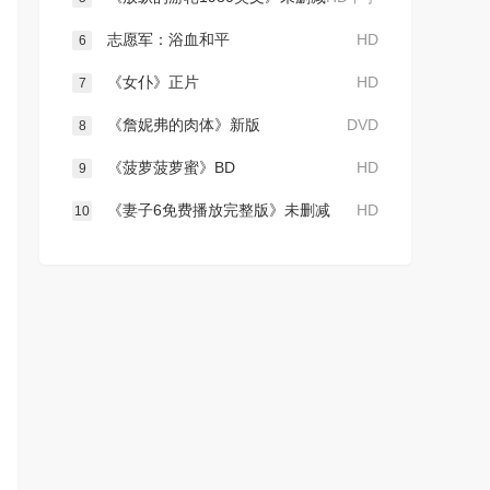
志愿军：浴血和平
HD
6
《女仆》正片
HD
7
《詹妮弗的肉体》新版
DVD
8
《菠萝菠萝蜜》BD
HD
9
《妻子6免费播放完整版》未删减
HD
10