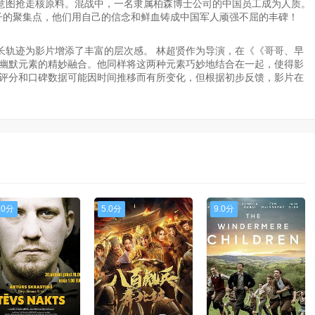
意图抢走核原料。混战中，一名隶属柏森博士公司的中国员工成为人质。
子的聚集点，他们用自己的信念和鲜血铸成中国军人顽强不屈的丰碑！
长轨迹为影片增添了丰富的层次感。 林超贤作为导演，在《《哥哥、早
和幽默元素的精妙融合。他同样将这两种元素巧妙地结合在一起，使得影
众评分和口碑数据可能因时间推移而有所变化，但根据初步反馈，影片在
.0分
5.0分
9.0分