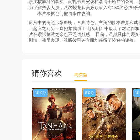
贩卖核原料的事实，而扎卡则突袭柏森博士所在的公司，
为了解救该人质，八名蛟龙队员必须潜入有150名恐怖分
本片根据也门撤侨事件改编。
影片中的角色形象鲜明，各具特色。主角的性格差异和成
上起床之前要一直抱紧我哦!》电视剧》中展现了对动作
片在紧张刺激之余也不乏幽默感。 目前，虽然具体的观
剧情、演员表现、视听效果等方面均获得了较好的评价。
猜你喜欢
同类型
10.0分
8.0分
10