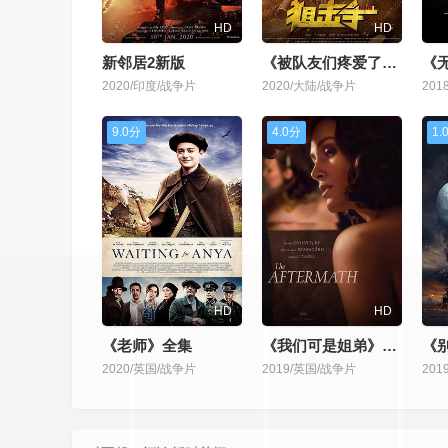
HD
HD
新邻居2新版
《被队友们疼爱了》未删减
《
2020/印度/战争片
2020/大陆/战争片
201
9.0分
4.0分
1.
HD
HD
《老师》全集
《我们可是姐弟》高清
《
2020/英国/战争片
2019/英国/战争片
20