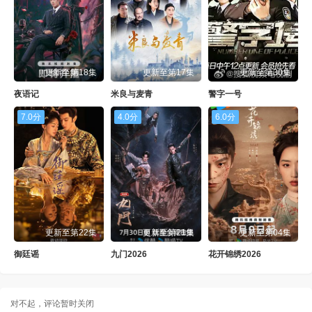
更新至第18集
更新至第17集
更新至第30集
夜语记
米良与麦青
警字一号
7.0分
4.0分
6.0分
更新至第22集
更新至第21集
更新至第04集
御廷谣
九门2026
花开锦绣2026
对不起，评论暂时关闭