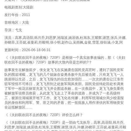
电视剧类别:大陆剧
发行年份：2011
首映地区：大陆
导演：弋戈
演员：高寒,高语阳,韩月乔,刘思梦,池瑞波,姚居德,杜旭东,王耀辉,谢慧,张兵,许娜,
孙晓菲,王芬妮,崔曼莉,符毅明,张小明,赵作山,吴雨枫,金俊,雪莲,徐钰涵,小龙,阿
更新时间：2026-06-18 06:31
《《夫妇联欢回不去的夜晚》720P》是根据一个真实故事改编的，那《《夫妇
联欢回不去的夜晚》720P》故事的大致内容是怎样的?？
故事发生在解放前夕，侠女龙飞飞在实施袭击国民党高官时，遭到了国民党军
队的围追堵截，龙飞飞的几个姐妹在奋勇杀敌中先后被击毙，只有龙飞飞一人
跳崖得以生还，之后，龙飞飞报仇的信念愈加强烈……一次次的袭击让江淮市
驻军惶惶不可终日，龙飞飞所到之处敌军闻风丧胆。国民党侦缉处田处长调来
了军中一枝花吉丽冒充龙飞飞并企图追杀她，在一次夜战中，龙飞飞身负重伤
被解放军侦察员救获，从此龙飞飞走上了革命的道路，并成为了一名高级特
工，被派往湖城展开地下工作。龙飞飞化名何娜，利用军统湖城分局少校谍报
员的身份和利用军、警、匪之间的矛盾，把一批批敌人用作潜伏的军用物资安
全运抵解放区……
《《夫妇联欢回不去的夜晚》720P》评价怎么样？
《《夫妇联欢回不去的夜晚》720P》是一部由弋戈执导，高寒,高语阳,韩月乔,
刘思梦,池瑞波,姚居德,杜旭东,王耀辉,谢慧,张兵,许娜,孙晓菲,王芬妮,崔曼莉,符毅