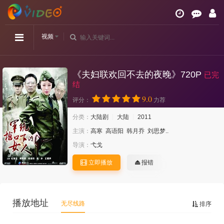
视频
《夫妇联欢回不去的夜晚》720P
已完
结
9.0
评分：
力荐
分类：
大陆剧
大陆
2011
主演：
高寒
高语阳
韩月乔
刘思梦..
导演：
弋戈
立即播放
报错
播放地址
无尽线路
排序