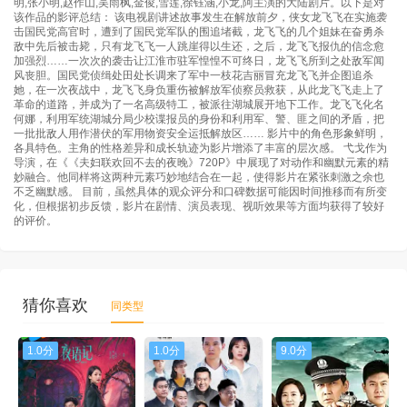
明,张小明,赵作山,吴雨枫,金俊,雪莲,徐钰涵,小龙,阿主演的大陆剧片。以下是对
该作品的影评总结： 该电视剧讲述故事发生在解放前夕，侠女龙飞飞在实施袭
击国民党高官时，遭到了国民党军队的围追堵截，龙飞飞的几个姐妹在奋勇杀
敌中先后被击毙，只有龙飞飞一人跳崖得以生还，之后，龙飞飞报仇的信念愈
加强烈……一次次的袭击让江淮市驻军惶惶不可终日，龙飞飞所到之处敌军闻
风丧胆。国民党侦缉处田处长调来了军中一枝花吉丽冒充龙飞飞并企图追杀
她，在一次夜战中，龙飞飞身负重伤被解放军侦察员救获，从此龙飞飞走上了
革命的道路，并成为了一名高级特工，被派往湖城展开地下工作。龙飞飞化名
何娜，利用军统湖城分局少校谍报员的身份和利用军、警、匪之间的矛盾，把
一批批敌人用作潜伏的军用物资安全运抵解放区…… 影片中的角色形象鲜明，
各具特色。主角的性格差异和成长轨迹为影片增添了丰富的层次感。 弋戈作为
导演，在《《夫妇联欢回不去的夜晚》720P》中展现了对动作和幽默元素的精
妙融合。他同样将这两种元素巧妙地结合在一起，使得影片在紧张刺激之余也
不乏幽默感。 目前，虽然具体的观众评分和口碑数据可能因时间推移而有所变
化，但根据初步反馈，影片在剧情、演员表现、视听效果等方面均获得了较好
的评价。
猜你喜欢
同类型
1.0分
1.0分
9.0分