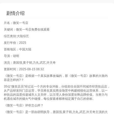
剧情介绍
片名：微笑一号店
关键词：微笑一号店免费在线观看
综艺类别:大陆综艺
发行年份：2025
首映地区：中国大陆
导演：胡明
演员：唐国强,黄子韬,力丸,武艺,许天奇
更新时间：2025-08-15 06:32
《微笑一号店》是根据一个真实故事改编的，那《微笑一号店》故事的大致内
容是怎样的?？
35位“微笑店员”经过近一个月的专业淬炼，分组前往全国不同城市经营饮品店，
从产品研发到门店运营，学员将在真实商业场景中构建精细化运营体系，以一
杯饮品的温度传递城市人文关怀，以主理人身份深度诠释品牌价值。当努力与
机遇在城市的烟火气中碰撞，每位探索者都将锚定属于自己的坐标。
《微笑一号店》评价怎么样？
《微笑一号店》是一部由胡明执导，唐国强,黄子韬,力丸,武艺,许天奇主演的大