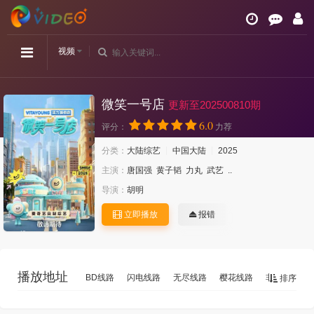
视频
微笑一号店
更新至202500810期
6.0
评分：
力荐
分类：
大陆综艺
中国大陆
2025
主演：
唐国强
黄子韬
力丸
武艺
..
导演：
胡明
立即播放
报错
播放地址
BD线路
闪电线路
无尽线路
樱花线路
非凡2
非
排序