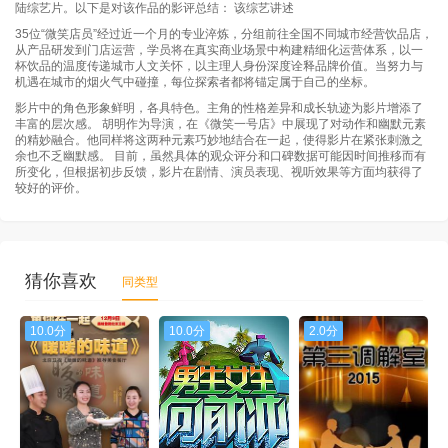
陆综艺片。以下是对该作品的影评总结： 该综艺讲述
35位“微笑店员”经过近一个月的专业淬炼，分组前往全国不同城市经营饮品店，
从产品研发到门店运营，学员将在真实商业场景中构建精细化运营体系，以一
杯饮品的温度传递城市人文关怀，以主理人身份深度诠释品牌价值。当努力与
机遇在城市的烟火气中碰撞，每位探索者都将锚定属于自己的坐标。
影片中的角色形象鲜明，各具特色。主角的性格差异和成长轨迹为影片增添了
丰富的层次感。 胡明作为导演，在《微笑一号店》中展现了对动作和幽默元素
的精妙融合。他同样将这两种元素巧妙地结合在一起，使得影片在紧张刺激之
余也不乏幽默感。 目前，虽然具体的观众评分和口碑数据可能因时间推移而有
所变化，但根据初步反馈，影片在剧情、演员表现、视听效果等方面均获得了
较好的评价。
猜你喜欢
同类型
10.0分
10.0分
2.0分