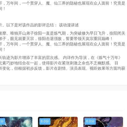
开，万年间，一个贯穿人、魔、仙三界的隐秘也展现在众人面前！究竟是
0集
第121集
第122集
第123集
第124集
间！
8集
第129集
第130集
第131集
第132集
片。以下是对该作品的影评总结： 该动漫讲述
披靡。唯独开山弟子徐阳一直是炼气期，为突破修为早日飞升，徐阳闭关
6集
第137集
第138集
第139集
第140集
五弟子，眼见就要灭宗，徐阳击退强敌，誓要带领天岚宗重回巅峰！
开，万年间，一个贯穿人、魔、仙三界的隐秘也展现在众人面前！究竟是
间！
4集
第145集
第146集
第147集
第148集
长轨迹为影片增添了丰富的层次感。 内详作为导演，在《炼气十万年》
元素巧妙地结合在一起，使得影片在紧张刺激之余也不乏幽默感。 目
所变化，但根据初步反馈，影片在剧情、演员表现、视听效果等方面均获
2集
第153集
第154集
第156集
第158集
1集
第172集
第173集
第174集
第175集
0集
第186集
第189集
第191集
第192集
7集
第198集
第200集
第201集
第202集
0分
6.0分
6.0分