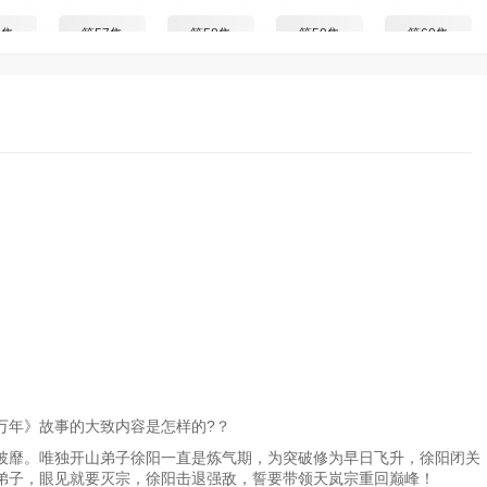
6集
第57集
第58集
第59集
第60集
4集
第65集
第66集
第67集
第68集
2集
第73集
第74集
第75集
第76集
0集
第81集
第82集
第83集
第84集
8集
第89集
第90集
第91集
第92集
6集
第97集
第98集
第99集
第100集
4集
第105集
第106集
第107集
第108集
万年》故事的大致内容是怎样的?？
2集
第113集
第114集
第115集
第116集
披靡。唯独开山弟子徐阳一直是炼气期，为突破修为早日飞升，徐阳闭关
五弟子，眼见就要灭宗，徐阳击退强敌，誓要带领天岚宗重回巅峰！