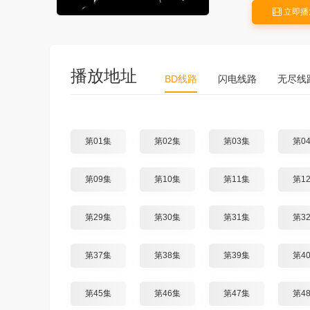
立即播
播放地址
BD线路
闪电线路
无尽线
第01集
第02集
第03集
第0
第09集
第10集
第11集
第1
第29集
第30集
第31集
第3
第37集
第38集
第39集
第4
第45集
第46集
第47集
第4