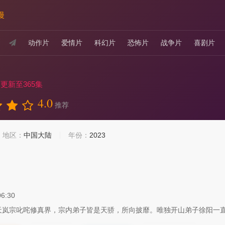
漫
动作片
爱情片
科幻片
恐怖片
战争片
喜剧片
年
更新至365集
4.0
推荐
地区：
中国大陆
年份：
2023
06:30
天岚宗叱咤修真界，宗内弟子皆是天骄，所向披靡。唯独开山弟子徐阳一直