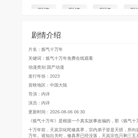
第53集
第54集
第55集
第5
第61集
第62集
第63集
第6
剧情介绍
第69集
第70集
第71集
第7
片名：炼气十万年
关键词：炼气十万年免费在线观看
第77集
第78集
第79集
第8
动漫类别:国产动漫
发行年份：2023
第85集
第86集
第87集
第8
首映地区：中国大陆
导演：内详
第93集
第94集
第95集
第9
演员：内详
第101集
第102集
第103集
第10
更新时间：2026-08-06 06:30
《炼气十万年》是根据一个真实故事改编的，那《炼气十
第109集
第110集
第111集
第11
十万年前，天岚宗叱咤修真界，宗内弟子皆是天骄，所向
万年。谁知出关时，修真界已经没落，天岚宗也只剩三