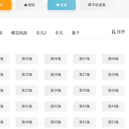
放
报错
收藏
手机观看
排序
路
樱花线路
非凡2
非凡
量子
4集
第05集
第06集
第07集
第08集
2集
第25集
第26集
第27集
第28集
2集
第33集
第34集
第35集
第36集
0集
第41集
第42集
第43集
第44集
8集
第49集
第50集
第51集
第52集