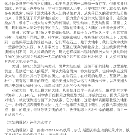
这块位处世界中央的不动陆地，似乎自盘古初开以来就一直存在。但事实并非
如此，科学家正逐步拆解，非洲大陆的惊人历史。只要找对地方，就会发现许
多有关线索，揭示非洲大陆不为人知的动荡岁月。从失落已久的远古大陆分裂
出来，非洲见证了开天辟地的威力，一股力量亦令这片大陆面目全非。这段沧
桑岁月，带来了非洲大陆今天的种种面貌。野生动物，贫穷与财富，甚至古文
明。现时非洲大陆处于转变的关头。那股创造出这片大陆的力量将会摧毁它 。
澳洲，它在我们印象之中是偏远孤绝。看似千百万年恒久不变，但其实澳
洲有一段截然不同的历史。科学家开始探索钻研，在炙热的沙漠焦土下，发现
到一些能揭示过去的蛛丝马迹。它们写在石上，藏于大地中，我们无意中找到
一些很特别的东西。令人非常兴奋，甚至在现存的动物身上。这些线索揭示出
澳洲与别不同，叫人惊讶的历史。历史怎样模塑出现时的澳洲大陆？推动独特
生物的演化过程？形成独一无二的矿物？甚至塑造出种种环境，让人类可在这
片恶劣大地安身立命。
美洲，包括北美洲与南美洲。两片大陆组成一连绵不断的陆块，这里遍地
黄金，是接近十亿人的居所。两块大陆合而为一称为新世界。但科学家在这两
块大陆，发掘出其出乎意料的历史。在岩石里，在壮观的地形上，甚至野生物
种中，藏有远古世界的痕迹。揭示美洲大陆怎从远古大陆分出来，以及美洲大
陆历史怎推动物种演化，缔造出我们认识的今天的美洲。
亚欧大陆，地球上最大的大陆。从葡萄牙西岸一直延伸至…俄罗斯的太平
洋海岸，人口46亿。科学家开始揭示这块巨型大陆…形成的过程。因为只要找
对地方，就发现到远古留下来的线索。它的地形，这是地球表面最壮观的地形
之一。种种证据表明亚欧大陆，是在一连串巨大碰撞中诞生。好像汽车慢慢碰
撞，惊世的碰撞，最终导致文明的诞生。改变地球上各种生命的进程，而且一
直延续至今。
《大陆的崛起》评价怎么样？
《大陆的崛起》是一部由Peter Oxley执导，伊安·斯图瓦特主演的纪录片片。以