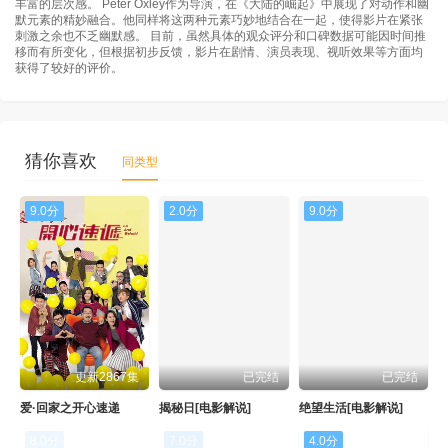
丰富的层次感。 Peter Oxley作为导演，在《大陆的崛起》中展现了对动作和幽
默元素的精妙融合。他同样将这两种元素巧妙地结合在一起，使得影片在紧张
刺激之余也不乏幽默感。 目前，虽然具体的观众评分和口碑数据可能因时间推
移而有所变化，但根据初步反馈，影片在剧情、演员表现、视听效果等方面均
获得了较好的评价。
猜你喜欢
同类型
9.0分
2.0分
9.0分
更新2867集
已完结
已完结
爱·回家之开心速递
揭秘日[电影解说]
绝望生活[电影解说]
8.0分
7.0分
4.0分