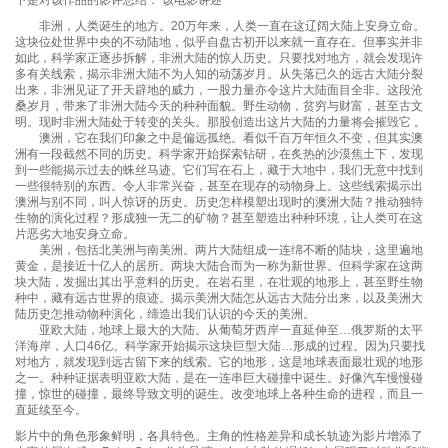
下是对该作品的影评总结： 该电影讲述
非洲，人类诞生的地方。20万年来，人类一直在这辽阔大陆上安身立命。
这块位处世界中央的不动陆地，似乎自盘古初开以来就一直存在。但事实并非
如此，科学家正逐步拆解，非洲大陆的惊人历史。只要找对地方，就会发现许
多有关线索，揭示非洲大陆不为人知的动荡岁月。从失落已久的远古大陆分裂
出来，非洲见证了开天辟地的威力，一股力量亦令这片大陆面目全非。这段沧
桑岁月，带来了非洲大陆今天的种种面貌。野生动物，贫穷与财富，甚至古文
明。现时非洲大陆处于转变的关头。那股创造出这片大陆的力量将会摧毁它 。
澳洲，它在我们印象之中是偏远孤绝。看似千百万年恒久不变，但其实澳
洲有一段截然不同的历史。科学家开始探索钻研，在炙热的沙漠焦土下，发现
到一些能揭示过去的蛛丝马迹。它们写在石上，藏于大地中，我们无意中找到
一些很特别的东西。令人非常兴奋，甚至在现存的动物身上。这些线索揭示出
澳洲与别不同，叫人惊讶的历史。历史怎样模塑出现时的澳洲大陆？推动独特
生物的演化过程？形成独一无二的矿物？甚至塑造出种种环境，让人类可在这
片恶劣大地安身立命。
美洲，包括北美洲与南美洲。两片大陆组成一连绵不断的陆块，这里遍地
黄金，是接近十亿人的居所。两块大陆合而为一称为新世界。但科学家在这两
块大陆，发掘出其出乎意料的历史。在岩石里，在壮观的地形上，甚至野生物
种中，藏有远古世界的痕迹。揭示美洲大陆怎从远古大陆分出来，以及美洲大
陆历史怎推动物种演化，缔造出我们认识的今天的美洲。
亚欧大陆，地球上最大的大陆。从葡萄牙西岸一直延伸至…俄罗斯的太平
洋海岸，人口46亿。科学家开始揭示这块巨型大陆…形成的过程。因为只要找
对地方，就发现到远古留下来的线索。它的地形，这是地球表面最壮观的地形
之一。种种证据表明亚欧大陆，是在一连串巨大碰撞中诞生。好像汽车慢慢碰
撞，惊世的碰撞，最终导致文明的诞生。改变地球上各种生命的进程，而且一
直延续至今。
影片中的角色形象鲜明，各具特色。主角的性格差异和成长轨迹为影片增添了