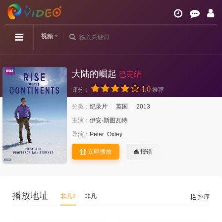
视频
大陆的崛起
已完结
4.0
评分：
推荐
分类：
纪录片
英国
2013
主演：
伊安·斯图瓦特
导演：
Peter
Oxley
立即播放
报错
播放地址
非凡2
非凡
排序