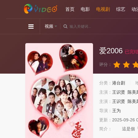
首页
电影
电视剧
综艺
动
视频
爱2006
已完
评分：
分类：
港台剧
主演：
王识贤
陈美
主演：
王识贤
陈美
导演：
王为
更新：
2025-09-26 
简介：
這是個「愛