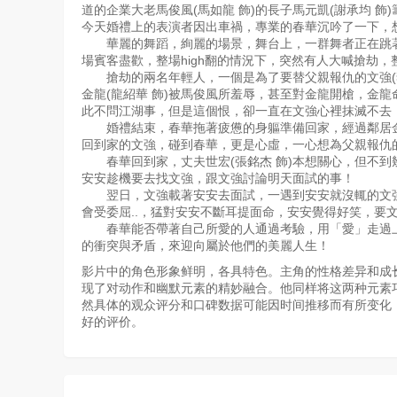
道的企業大老馬俊風(馬如龍 飾)的長子馬元凱(謝承均 
第179集
第180集
第181集
第18
今天婚禮上的表演者因出車禍，專業的春華沉吟了一下，
華麗的舞蹈，絢麗的場景，舞台上，一群舞者正在跳著
場賓客盡歡，整場high翻的情況下，突然有人大喊搶劫，
第187集
第188集
第189集
第19
搶劫的兩名年輕人，一個是為了要替父親報仇的文強(李政
金龍(龍紹華 飾)被馬俊風所羞辱，甚至對金龍開槍，金
此不問江湖事，但是這個恨，卻一直在文強心裡抹滅不去
第195集
第196集
第197集
第19
婚禮結束，春華拖著疲憊的身軀準備回家，經過鄰居金
回到家的文強，碰到春華，更是心虛，一心想為父親報仇
第203集
第204集
第205集
第20
春華回到家，丈夫世宏(張銘杰 飾)本想關心，但不到幾
安安趁機要去找文強，跟文強討論明天面試的事！
翌日，文強載著安安去面試，一遇到安安就沒輒的文強
第211集
第212集
第213集
第21
會受委屈..，猛對安安不斷耳提面命，安安覺得好笑，要
春華能否帶著自己所愛的人通過考驗，用「愛」走過上
的衝突與矛盾，來迎向屬於他們的美麗人生！
第219集
第220集
第221集
第22
影片中的角色形象鲜明，各具特色。主角的性格差异和成长
现了对动作和幽默元素的精妙融合。他同样将这两种元素
然具体的观众评分和口碑数据可能因时间推移而有所变化
第227集
第228集
第229集
第23
好的评价。
第235集
第236集
第237集
第23