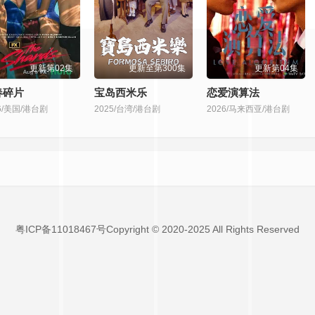
8集
第319集
第320集
第321集
第322集
更新第02集
更新至第300集
更新第04集
6集
第327集
第328集
第329集
第330集
春碎片
宝岛西米乐
恋爱演算法
6/美国/港台剧
2025/台湾/港台剧
2026/马来西亚/港台剧
4集
第335集
第336集
第337集
第338集
2集
第343集
第344集
第345集
第346集
0集
第351集
第352集
第353集
第354集
粤ICP备11018467号Copyright © 2020-2025 All Rights Reserved
8集
第359集
第360集
第361集
第362集
6集
第367集
第368集
第369集
第370集
4集
第375集
第376集
第377集
第378集