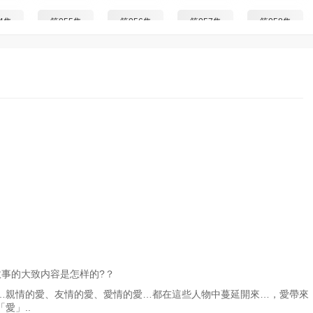
4集
第055集
第056集
第057集
第058集
2集
第063集
第064集
第065集
第066集
0集
第071集
第072集
第073集
第074集
8集
第079集
第080集
第081集
第082集
6集
第087集
第088集
第089集
第090集
4集
第095集
第096集
第097集
第098集
2集
第103集
第104集
第105集
第106集
故事的大致内容是怎样的?？
0集
第111集
第112集
第113集
第114集
親情的愛、友情的愛、愛情的愛…都在這些人物中蔓延開來…，愛帶來
愛」..