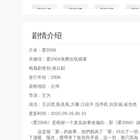
第051集
第052集
第053集
第05
第059集
第060集
第061集
第06
剧情介绍
第067集
第068集
第069集
第07
片名：爱2006
关键词：爱2006免费在线观看
第075集
第076集
第077集
第07
电视剧类别:港台剧
发行年份：2006
第083集
第084集
第085集
第08
首映地区：台湾
导演：王为
第091集
第092集
第093集
第09
演员：王识贤,陈美凤,方馨,江祖平,倪齐民,刘至翰,崔浩然
第099集
第100集
第101集
第10
更新时间：2025-09-26 06:31
《爱2006》是根据一个真实故事改编的，那《爱2006》
第107集
第108集
第109集
第11
這是個「愛」的故事…他們都為了「愛」付出了一切…
了溫暖、陽光，愛帶來了衝突與矛盾，這一切，都只因為「