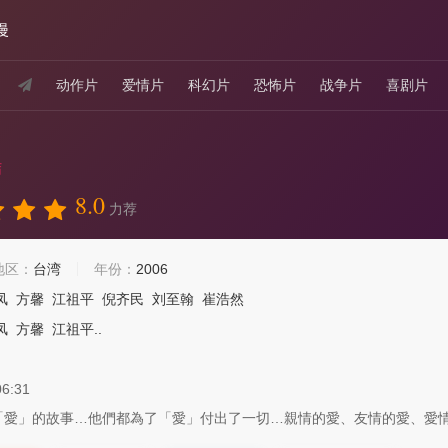
漫
动作片
爱情片
科幻片
恐怖片
战争片
喜剧片
结
8.0
力荐
地区：
台湾
年份：
2006
凤
方馨
江祖平
倪齐民
刘至翰
崔浩然
凤
方馨
江祖平..
06:31
」的故事…他們都為了「愛」付出了一切…親情的愛、友情的愛、愛情的