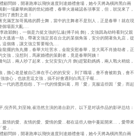
婚禮顧問師，開著跑車以飛快速度到達婚禮會場，她今天將為橫跨黑白兩
8集
第119集
第120集
第121集
第122集
飾)籌劃一場豪華絢麗的世紀婚禮，春華火速確認各項事宜，但，狀況來了，
想到了應對之道！
充滿芝加哥風格的爵士舞，當中的主舞者不是別人，正是春華！就在現
6集
第127集
第128集
第129集
第130集
整個場面大亂….
穎飾)，一個是力挺文強的弘遠(傅子純 飾)，文強因為幼時看到父親
龍命大逃過一劫，帶著文強定居在台北的某個角落，安分的開著魚丸店，從
4集
第135集
第136集
第137集
第138集
，這個痛，讓文強立誓要報仇….
龍擺的魚丸攤，春華大吐苦水，金龍安慰春華，並大罵不肖搶劫者，正
的文強，沒想到，馬家婚禮的策劃者，竟是春華阿姨！
2集
第143集
第144集
第145集
第146集
句話，兩人吵了起來，女兒安安(六月 飾)趕緊勸媽媽，兩人戰火稍熄，
，擔心老是被自己捧在手心的的安安，到了職場，會不會被欺負，會不
0集
第151集
第152集
第153集
第154集
文強放心，也故意逗文強，搞不好會遇到白馬王子喔…
一代的恩恩怨怨，下一代的情愛糾葛，用「愛」克服這些因「愛」而起
8集
第159集
第160集
第161集
第162集
祖平,倪齐民,刘至翰,崔浩然主演的港台剧片。以下是对该作品的影评总结：
6集
第167集
第168集
第169集
第170集
親情的愛、友情的愛、愛情的愛…都在這些人物中蔓延開來…，愛帶來
4集
第175集
第176集
第177集
第178集
愛」..
婚禮顧問師，開著跑車以飛快速度到達婚禮會場，她今天將為橫跨黑白兩