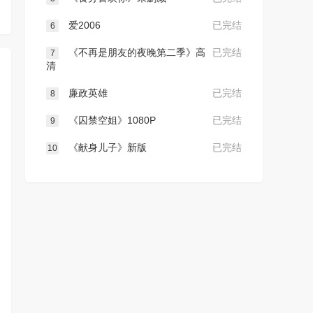
爱2006
已完结
6
《不再是朋友的夜晚第二季》高
已完结
7
清
廉政英雄
已完结
8
《囚禁空姐》1080P
已完结
9
《献身儿子》新版
已完结
10