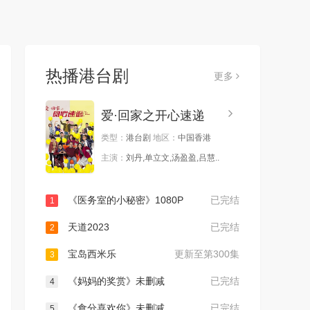
热播港台剧
更多
爱·回家之开心速递
类型：
港台剧
地区：
中国香港
主演：
刘丹,单立文,汤盈盈,吕慧..
《医务室的小秘密》1080P
已完结
1
天道2023
已完结
2
宝岛西米乐
更新至第300集
3
《妈妈的奖赏》未删减
已完结
4
《食分喜欢你》未删减
已完结
5