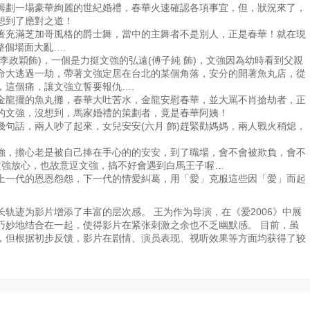
飾)籌劃一場豪華絢麗的世紀婚禮，春華火速確認各項事宜，但，狀況來了，
2集
第183集
第184集
第185集
第186集
想到了應對之道！
充滿芝加哥風格的爵士舞，當中的主舞者不是別人，正是春華！就在現
整個場面大亂….
0集
第191集
第192集
第193集
第194集
穎飾)，一個是力挺文強的弘遠(傅子純 飾)，文強因為幼時看到父親
龍命大逃過一劫，帶著文強定居在台北的某個角落，安分的開著魚丸店，從
，這個痛，讓文強立誓要報仇….
8集
第199集
第200集
第201集
第202集
龍擺的魚丸攤，春華大吐苦水，金龍安慰春華，並大罵不肖搶劫者，正
的文強，沒想到，馬家婚禮的策劃者，竟是春華阿姨！
6集
第207集
第208集
第209集
第210集
句話，兩人吵了起來，女兒安安(六月 飾)趕緊勸媽媽，兩人戰火稍熄，
，擔心老是被自己捧在手心的的安安，到了職場，會不會被欺負，會不
4集
第215集
第216集
第217集
第218集
文強放心，也故意逗文強，搞不好會遇到白馬王子喔…
一代的恩恩怨怨，下一代的情愛糾葛，用「愛」克服這些因「愛」而起
2集
第223集
第224集
第225集
第226集
轨迹为影片增添了丰富的层次感。 王为作为导演，在《爱2006》中展
巧妙地结合在一起，使得影片在紧张刺激之余也不乏幽默感。 目前，虽
，但根据初步反馈，影片在剧情、演员表现、视听效果等方面均获得了较
0集
第231集
第232集
第233集
第234集
8集
第239集
第240集
第241集
第242集