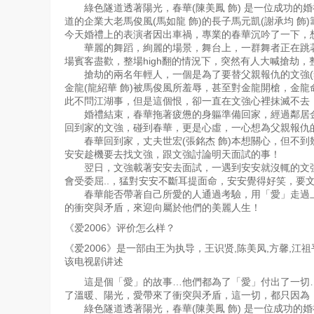
綠色隧道透著陽光，春華(陳美鳳 飾) 是一位成功的
第115集
第116集
第117集
第11
道的企業大老馬俊風(馬如龍 飾)的長子馬元凱(謝承均 
今天婚禮上的表演者因出車禍，專業的春華沉吟了一下，
華麗的舞蹈，絢麗的場景，舞台上，一群舞者正在跳著
第123集
第124集
第125集
第12
場賓客盡歡，整場high翻的情況下，突然有人大喊搶劫，
搶劫的兩名年輕人，一個是為了要替父親報仇的文強(李政
金龍(龍紹華 飾)被馬俊風所羞辱，甚至對金龍開槍，金
第131集
第132集
第133集
第13
此不問江湖事，但是這個恨，卻一直在文強心裡抹滅不去
婚禮結束，春華拖著疲憊的身軀準備回家，經過鄰居金
回到家的文強，碰到春華，更是心虛，一心想為父親報仇
第139集
第140集
第141集
第14
春華回到家，丈夫世宏(張銘杰 飾)本想關心，但不到幾
安安趁機要去找文強，跟文強討論明天面試的事！
翌日，文強載著安安去面試，一遇到安安就沒輒的文強
第147集
第148集
第149集
第15
會受委屈..，猛對安安不斷耳提面命，安安覺得好笑，要
春華能否帶著自己所愛的人通過考驗，用「愛」走過上
的衝突與矛盾，來迎向屬於他們的美麗人生！
第155集
第156集
第157集
第15
《爱2006》评价怎么样？
《爱2006》是一部由王为执导，王识贤,陈美凤,方馨,江
第163集
第164集
第165集
第16
该电视剧讲述
這是個「愛」的故事…他們都為了「愛」付出了一切…
第171集
第172集
第173集
第17
了溫暖、陽光，愛帶來了衝突與矛盾，這一切，都只因為「
綠色隧道透著陽光，春華(陳美鳳 飾) 是一位成功的