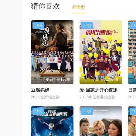
第243集
第244集
第245集
第24
猜你喜欢
同类型
第251集
第252集
第253集
第25
1.0分
3.0分
1.
第259集
第260集
第261集
第26
第267集
第268集
第269集
第27
第275集
第276集
第277集
第27
更新至第162集
更新至第2867集
第283集
第284集
第285集
第28
豆腐妈妈
爱·回家之开心速递
日
2025/台湾/港台剧
2017/中国香港/港台剧
20
第291集
第292集
第293集
第29
2.0分
9.0分
7.
第299集
第300集
第301集
第30
第307集
第308集
第309集
第31