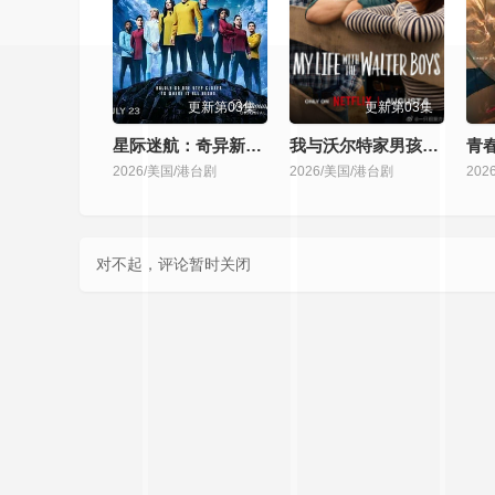
第315集
第316集
第317集
第31
更新第03集
更新第03集
第323集
第324集
第325集
第32
星际迷航：奇异新世界 第四季
我与沃尔特家男孩的生活 第三季
青
2026/美国/港台剧
2026/美国/港台剧
202
第331集
第332集
第333集
第33
第339集
第340集
第341集
第34
对不起，评论暂时关闭
第347集
第348集
第349集
第35
第355集
第356集
第357集
第35
第363集
第364集
第365集
第36
第371集
第372集
第373集
第37