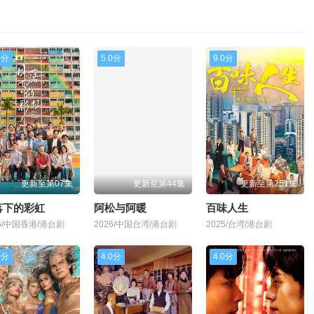
6集
第247集
第248集
第249集
第250集
4集
第255集
第256集
第257集
第258集
0分
5.0分
9.0分
2集
第263集
第264集
第265集
第266集
0集
第271集
第272集
第273集
第274集
8集
第279集
第280集
第281集
第282集
更新至第07集
更新至第44集
更新至第251集
6集
第287集
第288集
第289集
第290集
落下的彩虹
阿松与阿暖
百味人生
26/中国香港/港台剧
2026/中国台湾/港台剧
2025/台湾/港台剧
4集
第295集
第296集
第297集
第298集
0分
4.0分
4.0分
2集
第303集
第304集
第305集
第306集
0集
第311集
第312集
第313集
第314集