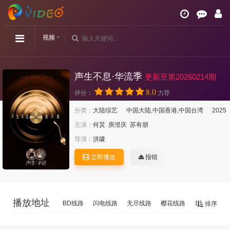
视频
声生不息·华流季
更新至第20260214期
8.0
评分：
力荐
分类：
大陆综艺
中国大陆,中国香港,中国台湾
2025
主演：
何炅
庾澄庆
苏有朋
导演：
洪啸
立即播放
报错
播放地址
BD线路
闪电线路
无尽线路
樱花线路
非凡2
非
排序