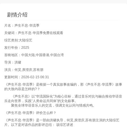
剧情介绍
片名：声生不息·华流季
关键词：声生不息·华流季免费在线观看
综艺类别:大陆综艺
发行年份：2025
首映地区：中国大陆,中国香港,中国台湾
导演：洪啸
演员：何炅,庾澄庆,苏有朋
更新时间：2026-02-15 06:31
《声生不息·华流季》是根据一个真实故事改编的，那《声生不息·华流季》故事
的大致内容是怎样的?？
《声生不息》以“华流国际化”为核心目标，通过音乐对抗与融合推动华语音
乐走向世界，实践“人类命运共同体”的文化叙事。
聚焦全球华语音乐人的交流，强调文化认同与情感共鸣。
《声生不息·华流季》评价怎么样？
《声生不息·华流季》是一部由洪啸执导，何炅,庾澄庆,苏有朋主演的大陆综艺
片。以下是对该作品的影评总结： 该综艺讲述