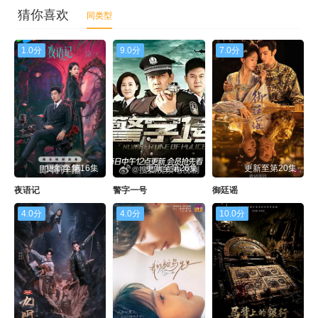
猜你喜欢
同类型
1.0分
9.0分
7.0分
更新至第16集
更新至第26集
更新至第20集
夜语记
警字一号
御廷谣
4.0分
4.0分
10.0分