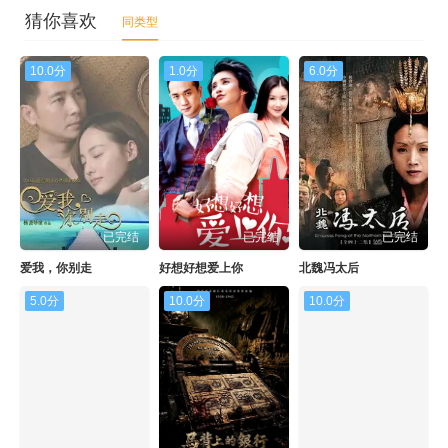
猜你喜欢
同类型
10.0分
1.0分
6.0分
已完结
已完结
已完结
爱我，你别走
好想好想爱上你
北魏冯太后
5.0分
10.0分
10.0分