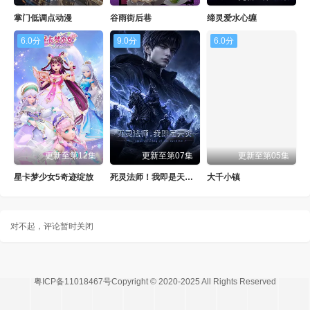
掌门低调点动漫
谷雨街后巷
缔灵爱水心缠
6.0分
9.0分
6.0分
更新至第12集
更新至第07集
更新至第05集
星卡梦少女5奇迹绽放
死灵法师！我即是天灾动漫
大千小镇
对不起，评论暂时关闭
粤ICP备11018467号Copyright © 2020-2025 All Rights Reserved