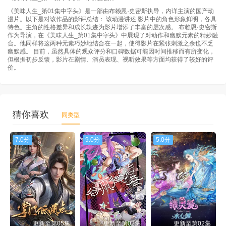
《美味人生_第01集中字头》是一部由布赖恩·史密斯执导，内详主演的国产动
漫片。以下是对该作品的影评总结： 该动漫讲述 影片中的角色形象鲜明，各具
特色。主角的性格差异和成长轨迹为影片增添了丰富的层次感。 布赖恩·史密斯
作为导演，在《美味人生_第01集中字头》中展现了对动作和幽默元素的精妙融
合。他同样将这两种元素巧妙地结合在一起，使得影片在紧张刺激之余也不乏
幽默感。 目前，虽然具体的观众评分和口碑数据可能因时间推移而有所变化，
但根据初步反馈，影片在剧情、演员表现、视听效果等方面均获得了较好的评
价。
猜你喜欢
同类型
7.0分
9.0分
5.0分
更新至第05集
更新至第02集
更新至第02集