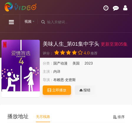
视频
美味人生_第01集中字头
更新至第05集
4.0
评分：
推荐
分类：
国产动漫
美国
2023
主演：
内详
导演：
布赖恩·史密斯
立即播放
报错
播放地址
无尽线路
排序