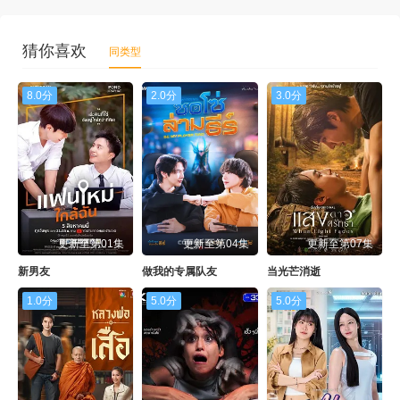
猜你喜欢
同类型
8.0分
2.0分
3.0分
更新至第01集
更新至第04集
更新至第07集
新男友
做我的专属队友
当光芒消逝
1.0分
5.0分
5.0分