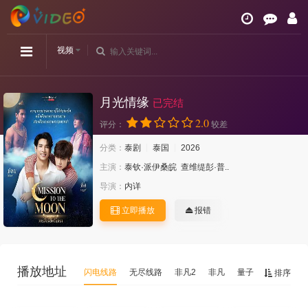
视频
月光情缘
已完结
2.0
评分：
较差
分类：
泰剧
泰国
2026
主演：
泰钦·派伊桑皖
查维缇彭·普..
导演：
内详
立即播放
报错
播放地址
闪电线路
无尽线路
非凡2
非凡
量子
排序