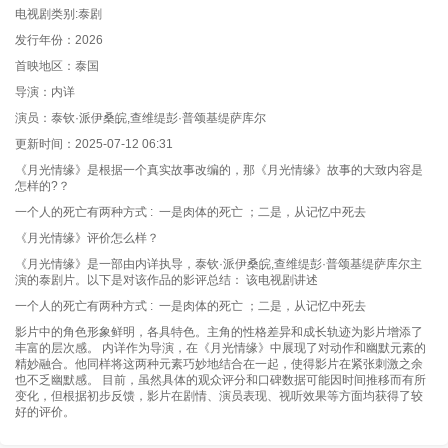
电视剧类别:泰剧
发行年份：2026
首映地区：泰国
导演：内详
演员：泰钦·派伊桑皖,查维缇彭·普颂基缇萨库尔
更新时间：2025-07-12 06:31
《月光情缘》是根据一个真实故事改编的，那《月光情缘》故事的大致内容是
怎样的?？
一个人的死亡有两种方式 : 一是肉体的死亡 ；二是，从记忆中死去
《月光情缘》评价怎么样？
《月光情缘》是一部由内详执导，泰钦·派伊桑皖,查维缇彭·普颂基缇萨库尔主
演的泰剧片。以下是对该作品的影评总结： 该电视剧讲述
一个人的死亡有两种方式 : 一是肉体的死亡 ；二是，从记忆中死去
影片中的角色形象鲜明，各具特色。主角的性格差异和成长轨迹为影片增添了
丰富的层次感。 内详作为导演，在《月光情缘》中展现了对动作和幽默元素的
精妙融合。他同样将这两种元素巧妙地结合在一起，使得影片在紧张刺激之余
也不乏幽默感。 目前，虽然具体的观众评分和口碑数据可能因时间推移而有所
变化，但根据初步反馈，影片在剧情、演员表现、视听效果等方面均获得了较
好的评价。