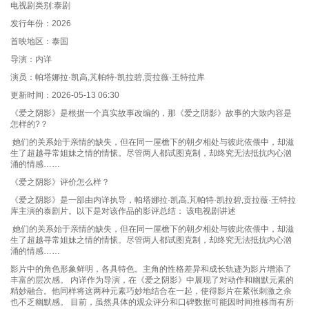
电视剧类别:泰剧
发行年份：2026
首映地区：泰国
导演：内详
演员：帕塔娜拉·凯高,芃帕特·凯拉碧,贡拉薇·王特拉库
更新时间：2026-05-13 06:30
《爱之阴影》是根据一个真实故事改编的，那《爱之阴影》故事的大致内容是
怎样的?？
她们的关系始于亲情的缺失，但在同一屋檐下的朝夕相处与彼此依偎中，却滋
生了超越寻常姐妹之情的情愫。尽管两人都试图克制，却终究无法抵抗内心汹
涌的情感……
《爱之阴影》评价怎么样？
《爱之阴影》是一部由内详执导，帕塔娜拉·凯高,芃帕特·凯拉碧,贡拉薇·王特拉
库主演的泰剧片。以下是对该作品的影评总结： 该电视剧讲述
她们的关系始于亲情的缺失，但在同一屋檐下的朝夕相处与彼此依偎中，却滋
生了超越寻常姐妹之情的情愫。尽管两人都试图克制，却终究无法抵抗内心汹
涌的情感……
影片中的角色形象鲜明，各具特色。主角的性格差异和成长轨迹为影片增添了
丰富的层次感。 内详作为导演，在《爱之阴影》中展现了对动作和幽默元素的
精妙融合。他同样将这两种元素巧妙地结合在一起，使得影片在紧张刺激之余
也不乏幽默感。 目前，虽然具体的观众评分和口碑数据可能因时间推移而有所