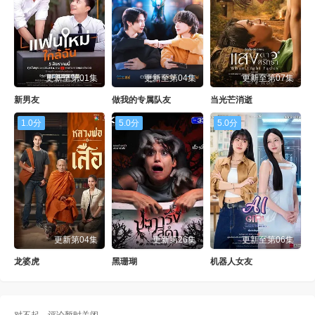
更新至第01集
更新至第04集
更新至第07集
新男友
做我的专属队友
当光芒消逝
1.0分
5.0分
5.0分
更新第04集
更新第26集
更新至第06集
龙婆虎
黑珊瑚
机器人女友
对不起，评论暂时关闭