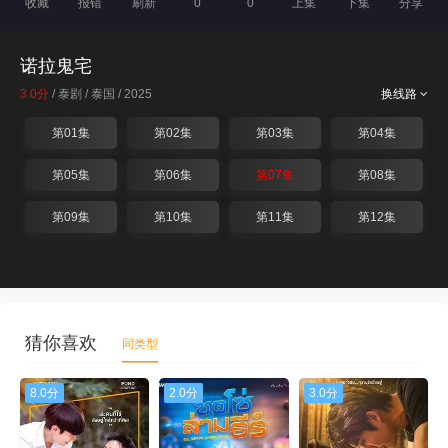
收藏
报错
刷新
0
0
上集
下集
分享
诺拉鬼宅
3.0分
/ 泰剧 / 泰国 / 2025
换线路
第01集
第02集
第03集
第04集
第05集
第06集
第07集
第08集
第09集
第10集
第11集
第12集
猜你喜欢
同类型
8.0分
2.0分
3.0分