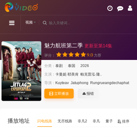
视频
魅力航班第二季
更新至第14集
9.0
评分：
力荐
分类：
泰剧
泰国
2026
主演：
卡曼妮·耶美肯
帕克普泓·隆..
导演：
Kuyteav
Jatuphong
Rungrueangdechaphat
立即播放
报错
播放地址
闪电线路
无尽线路
非凡2
非凡
量子
排序