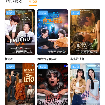
猜你喜欢
同类型
8.0分
2.0分
3.0分
更新至第01集
更新至第04集
更新至第07集
新男友
做我的专属队友
当光芒消逝
1.0分
5.0分
5.0分