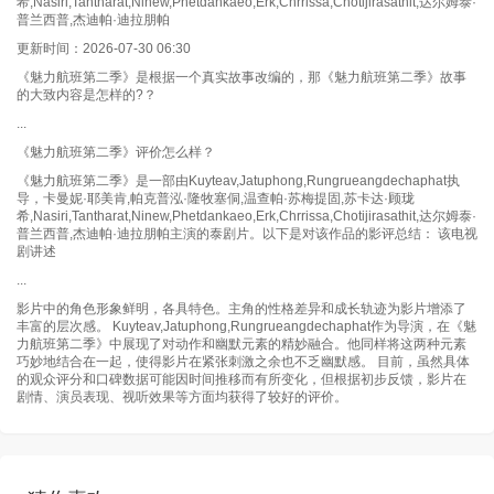
希,Nasiri,Tantharat,Ninew,Phetdankaeo,Erk,Chrrissa,Chotijirasathit,达尔姆泰·
普兰西普,杰迪帕·迪拉朋帕
更新时间：2026-07-30 06:30
《魅力航班第二季》是根据一个真实故事改编的，那《魅力航班第二季》故事
的大致内容是怎样的?？
...
《魅力航班第二季》评价怎么样？
《魅力航班第二季》是一部由Kuyteav,Jatuphong,Rungrueangdechaphat执
导，卡曼妮·耶美肯,帕克普泓·隆牧塞侗,温查帕·苏梅提固,苏卡达·顾珑
希,Nasiri,Tantharat,Ninew,Phetdankaeo,Erk,Chrrissa,Chotijirasathit,达尔姆泰·
普兰西普,杰迪帕·迪拉朋帕主演的泰剧片。以下是对该作品的影评总结： 该电视
剧讲述
...
影片中的角色形象鲜明，各具特色。主角的性格差异和成长轨迹为影片增添了
丰富的层次感。 Kuyteav,Jatuphong,Rungrueangdechaphat作为导演，在《魅
力航班第二季》中展现了对动作和幽默元素的精妙融合。他同样将这两种元素
巧妙地结合在一起，使得影片在紧张刺激之余也不乏幽默感。 目前，虽然具体
的观众评分和口碑数据可能因时间推移而有所变化，但根据初步反馈，影片在
剧情、演员表现、视听效果等方面均获得了较好的评价。