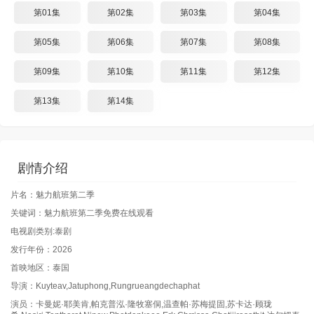
第01集
第02集
第03集
第04集
第05集
第06集
第07集
第08集
第09集
第10集
第11集
第12集
第13集
第14集
剧情介绍
片名：魅力航班第二季
关键词：魅力航班第二季免费在线观看
电视剧类别:泰剧
发行年份：2026
首映地区：泰国
导演：Kuyteav,Jatuphong,Rungrueangdechaphat
演员：卡曼妮·耶美肯,帕克普泓·隆牧塞侗,温查帕·苏梅提固,苏卡达·顾珑