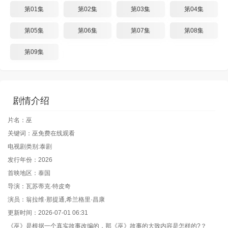
第01集
第02集
第03集
第04集
第05集
第06集
第07集
第08集
第09集
剧情介绍
片名：巫
关键词：巫免费在线观看
电视剧类别:泰剧
发行年份：2026
首映地区：泰国
导演：瓦苏蒂克·特皮奇
演员：翁拉维·那提通,希兰格里·昌康
更新时间：2026-07-01 06:31
《巫》是根据一个真实故事改编的，那《巫》故事的大致内容是怎样的?？