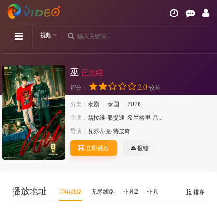
视频
巫
已完结
2.0
评分：
较差
分类：
泰剧
泰国
2026
主演：
翁拉维·那提通
希兰格里·昌..
导演：
瓦苏蒂克·特皮奇
立即播放
报错
播放地址
闪电线路
无尽线路
非凡2
非凡
排序