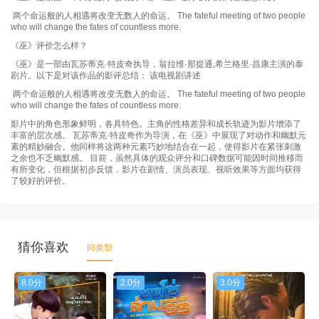
两个命运般的人相遇将改变无数人的命运。 The fateful meeting of two people
who will change the fates of countless more.
《巫》评价怎么样？
《巫》是一部由瓦苏蒂克·特皮奇执导，翁拉维·那提通,希兰格里·昌康主演的泰
剧片。以下是对该作品的影评总结： 该电视剧讲述
两个命运般的人相遇将改变无数人的命运。 The fateful meeting of two people
who will change the fates of countless more.
影片中的角色形象鲜明，各具特色。主角的性格差异和成长轨迹为影片增添了
丰富的层次感。 瓦苏蒂克·特皮奇作为导演，在《巫》中展现了对动作和幽默元
素的精妙融合。他同样将这两种元素巧妙地结合在一起，使得影片在紧张刺激
之余也不乏幽默感。 目前，虽然具体的观众评分和口碑数据可能因时间推移而
有所变化，但根据初步反馈，影片在剧情、演员表现、视听效果等方面均获得
了较好的评价。
猜你喜欢
同类型
8.0分
2.0分
3.0分