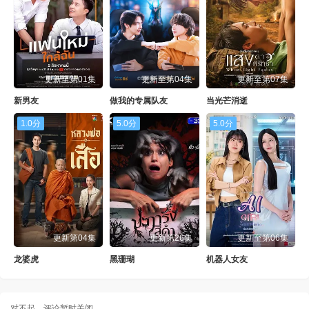
更新至第01集
更新至第04集
更新至第07集
新男友
做我的专属队友
当光芒消逝
1.0分
5.0分
5.0分
更新第04集
更新第26集
更新至第06集
龙婆虎
黑珊瑚
机器人女友
对不起，评论暂时关闭