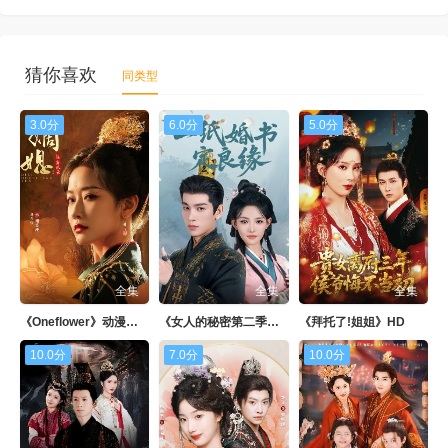
猜你喜欢
同类型
3.0分
6.0分
5.0分
全集
全集
全集
《Oneflower》动漫免费看
《女人的秘密第二季》日韩剧
《拜托了!姐姐》HD
10.0分
7.0分
10.0分