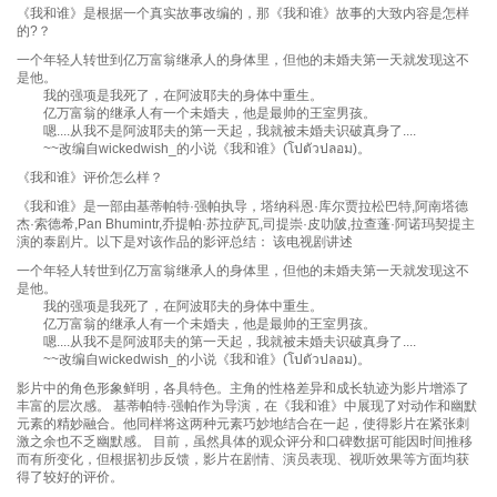
《我和谁》是根据一个真实故事改编的，那《我和谁》故事的大致内容是怎样
的?？
一个年轻人转世到亿万富翁继承人的身体里，但他的未婚夫第一天就发现这不
是他。
我的强项是我死了，在阿波耶夫的身体中重生。
亿万富翁的继承人有一个未婚夫，他是最帅的王室男孩。
嗯....从我不是阿波耶夫的第一天起，我就被未婚夫识破真身了....
~~改编自wickedwish_的小说《我和谁》(โปตัวปลอม)。
《我和谁》评价怎么样？
《我和谁》是一部由基蒂帕特·强帕执导，塔纳科恩·库尔贾拉松巴特,阿南塔德
杰·索德希,Pan Bhumintr,乔提帕·苏拉萨瓦,司提崇·皮叻陂,拉查蓬·阿诺玛契提主
演的泰剧片。以下是对该作品的影评总结： 该电视剧讲述
一个年轻人转世到亿万富翁继承人的身体里，但他的未婚夫第一天就发现这不
是他。
我的强项是我死了，在阿波耶夫的身体中重生。
亿万富翁的继承人有一个未婚夫，他是最帅的王室男孩。
嗯....从我不是阿波耶夫的第一天起，我就被未婚夫识破真身了....
~~改编自wickedwish_的小说《我和谁》(โปตัวปลอม)。
影片中的角色形象鲜明，各具特色。主角的性格差异和成长轨迹为影片增添了
丰富的层次感。 基蒂帕特·强帕作为导演，在《我和谁》中展现了对动作和幽默
元素的精妙融合。他同样将这两种元素巧妙地结合在一起，使得影片在紧张刺
激之余也不乏幽默感。 目前，虽然具体的观众评分和口碑数据可能因时间推移
而有所变化，但根据初步反馈，影片在剧情、演员表现、视听效果等方面均获
得了较好的评价。