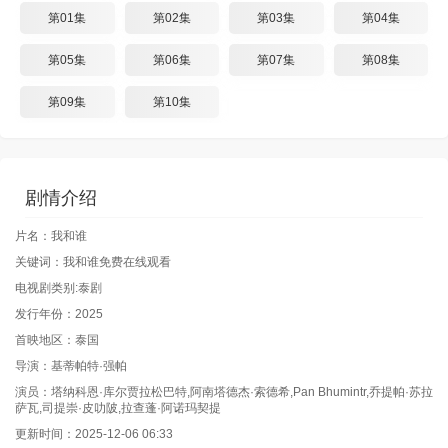
第01集
第02集
第03集
第04集
第05集
第06集
第07集
第08集
第09集
第10集
剧情介绍
片名：我和谁
关键词：我和谁免费在线观看
电视剧类别:泰剧
发行年份：2025
首映地区：泰国
导演：基蒂帕特·强帕
演员：塔纳科恩·库尔贾拉松巴特,阿南塔德杰·索德希,Pan Bhumintr,乔提帕·苏拉
萨瓦,司提崇·皮叻陂,拉查蓬·阿诺玛契提
更新时间：2025-12-06 06:33