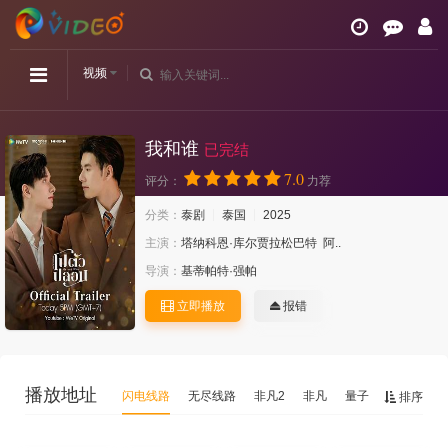
视频
我和谁
已完结
7.0
评分：
力荐
分类：
泰剧
泰国
2025
主演：
塔纳科恩·库尔贾拉松巴特
阿..
导演：
基蒂帕特·强帕
立即播放
报错
播放地址
闪电线路
无尽线路
非凡2
非凡
量子
排序