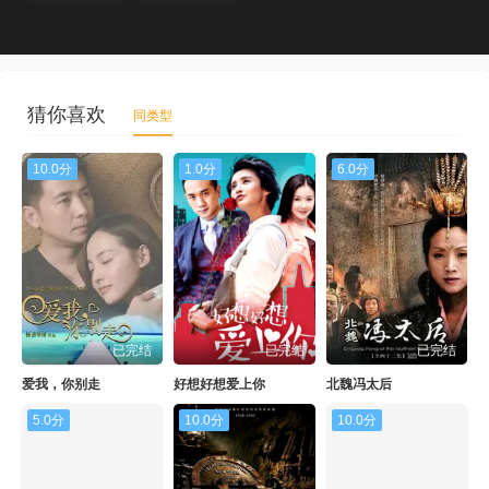
猜你喜欢
同类型
10.0分
1.0分
6.0分
已完结
已完结
已完结
爱我，你别走
好想好想爱上你
北魏冯太后
5.0分
10.0分
10.0分