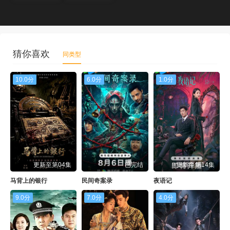
猜你喜欢
同类型
10.0分
6.0分
1.0分
更新至第04集
已完结
更新至第14集
马背上的银行
民间奇案录
夜语记
9.0分
7.0分
4.0分