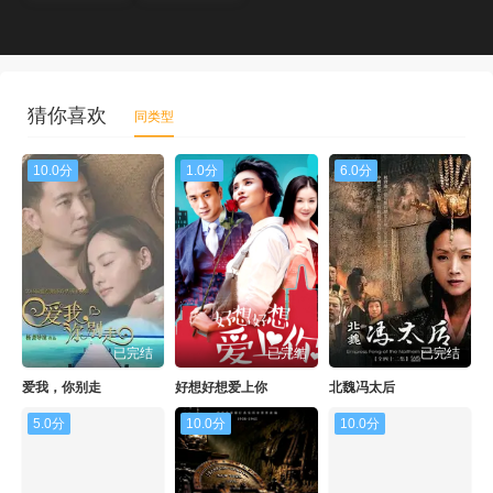
猜你喜欢
同类型
10.0分
1.0分
6.0分
已完结
已完结
已完结
爱我，你别走
好想好想爱上你
北魏冯太后
5.0分
10.0分
10.0分