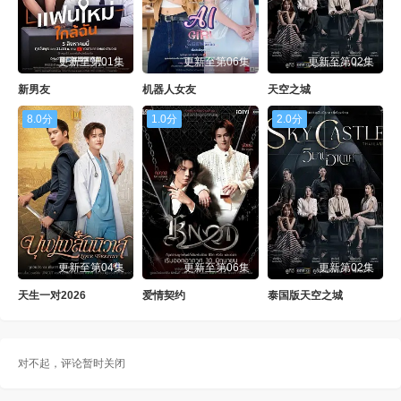
更新至第01集
更新至第06集
更新至第02集
新男友
机器人女友
天空之城
8.0分
1.0分
2.0分
更新至第04集
更新至第06集
更新第02集
天生一对2026
爱情契约
泰国版天空之城
对不起，评论暂时关闭