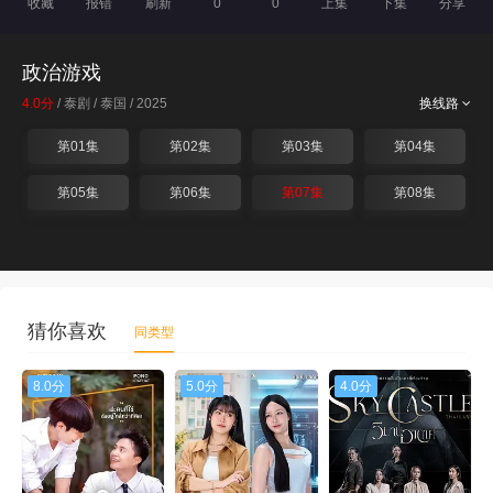
收藏
报错
刷新
0
0
上集
下集
分享
政治游戏
4.0分
/ 泰剧 / 泰国 / 2025
换线路
第01集
第02集
第03集
第04集
第05集
第06集
第07集
第08集
猜你喜欢
同类型
8.0分
5.0分
4.0分