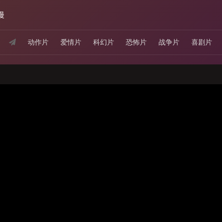
漫
动作片
爱情片
科幻片
恐怖片
战争片
喜剧片