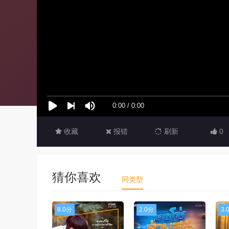
收藏
报错
刷新
0
猜你喜欢
同类型
8.0分
2.0分
3.