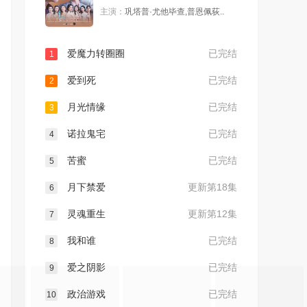
主演：
巩塔普·尤他毕查,普恩佩荻..
爱魔力转圈圈
已完结
1
爱到死
已完结
2
月光情缘
已完结
3
诺拉鬼宅
已完结
4
苦蜜
已完结
5
月下禁爱
更新第18集
6
灵魂重生
更新第12集
7
我和谁
已完结
8
爱之阴影
已完结
9
政治游戏
已完结
10