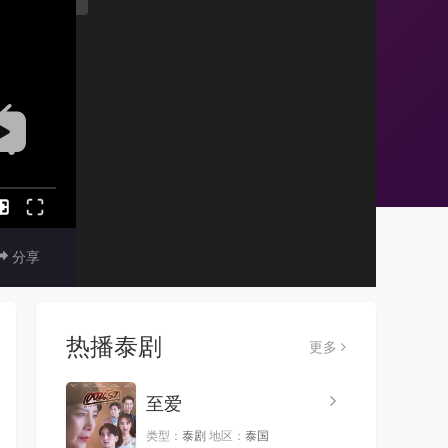
分享
热播泰剧
更多
至爱
类型：
泰剧
地区：
泰国