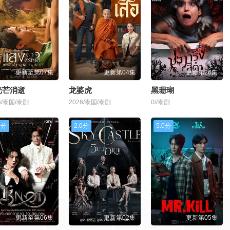
更新至第07集
更新第04集
更新第26集
光芒消逝
龙婆虎
黑珊瑚
6/泰国/泰剧
2026/泰国/泰剧
0//泰剧
0分
2.0分
5.0分
更新至第06集
更新第02集
更新第05集