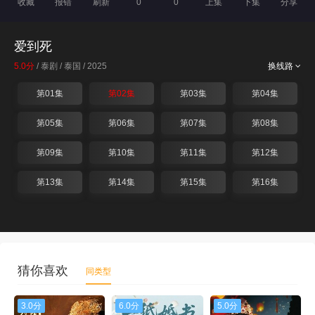
收藏
报错
刷新
0
0
上集
下集
分享
爱到死
5.0分
/ 泰剧 / 泰国 / 2025
换线路
第01集
第02集
第03集
第04集
第05集
第06集
第07集
第08集
第09集
第10集
第11集
第12集
第13集
第14集
第15集
第16集
猜你喜欢
同类型
3.0分
6.0分
5.0分