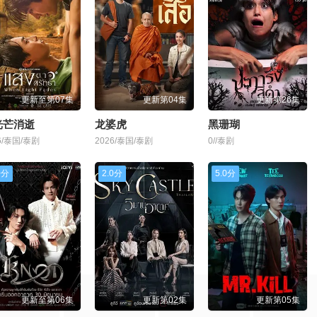
更新至第07集
更新第04集
更新第26集
光芒消逝
龙婆虎
黑珊瑚
6/泰国/泰剧
2026/泰国/泰剧
0//泰剧
0分
2.0分
5.0分
更新至第06集
更新第02集
更新第05集