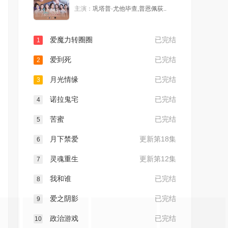
主演：
巩塔普·尤他毕查,普恩佩荻..
爱魔力转圈圈
已完结
1
爱到死
已完结
2
月光情缘
已完结
3
诺拉鬼宅
已完结
4
苦蜜
已完结
5
月下禁爱
更新第18集
6
灵魂重生
更新第12集
7
我和谁
已完结
8
爱之阴影
已完结
9
政治游戏
已完结
10