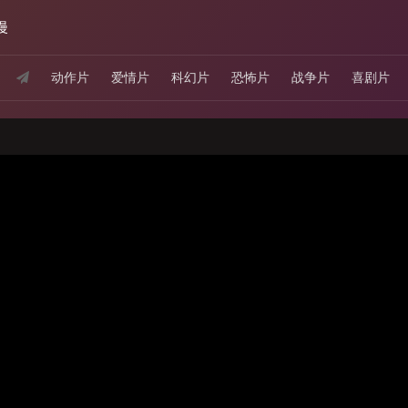
漫
动作片
爱情片
科幻片
恐怖片
战争片
喜剧片