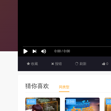
收藏
报错
刷新
0
猜你喜欢
同类型
8.0分
2.0分
3.