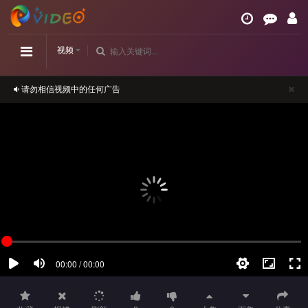
视频
请勿相信视频中的任何广告
如播放卡顿，请切换播放源观看或刷新！
正在播放：干柴烈火全集-第53集