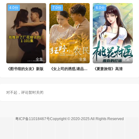
4.0分
7.0分
6.0分
第58集
第59集
第60集
第61集
第62集
第63集
第64集
第65集
第66集
第67集
第68集
第69集
全集
全集
全集
第70集
第71集
第72集
《图书馆的女友》新版
《女上司的诱惑,请品尝我吧!!》中字
《夏妻旅馆》高清
第73集
第74集
第75集
第76集
第77集
第78集
对不起，评论暂时关闭
第79集
第80集
第81集
第82集
第83集
第84集
粤ICP备11018467号Copyright © 2020-2025 All Rights Reserved
第85集
第86集
第87集