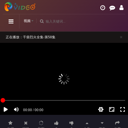
视频
正在播放：干柴烈火全集-第58集
请勿相信视频中的任何广告
如播放卡顿，请切换播放源观看或刷新！