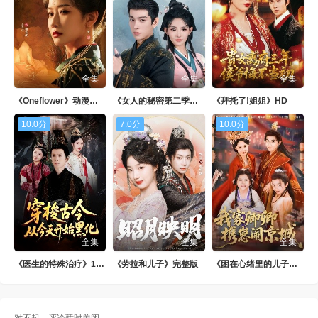
全集
全集
全集
《Oneflower》动漫免费看
《女人的秘密第二季》日韩剧
《拜托了!姐姐》HD
10.0分
7.0分
10.0分
全集
全集
全集
《医生的特殊治疗》1080P
《劳拉和儿子》完整版
《困在心绪里的儿子》日韩剧
对不起，评论暂时关闭