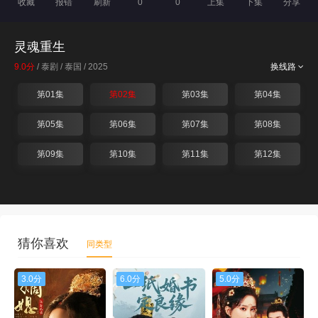
收藏
报错
刷新
0
0
上集
下集
分享
灵魂重生
9.0分
/ 泰剧 / 泰国 / 2025
换线路
第01集
第02集
第03集
第04集
第05集
第06集
第07集
第08集
第09集
第10集
第11集
第12集
猜你喜欢
同类型
3.0分
6.0分
5.0分