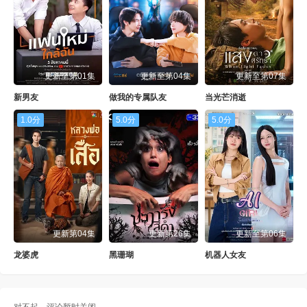
更新至第01集
更新至第04集
更新至第07集
新男友
做我的专属队友
当光芒消逝
1.0分
5.0分
5.0分
更新第04集
更新第26集
更新至第06集
龙婆虎
黑珊瑚
机器人女友
对不起，评论暂时关闭