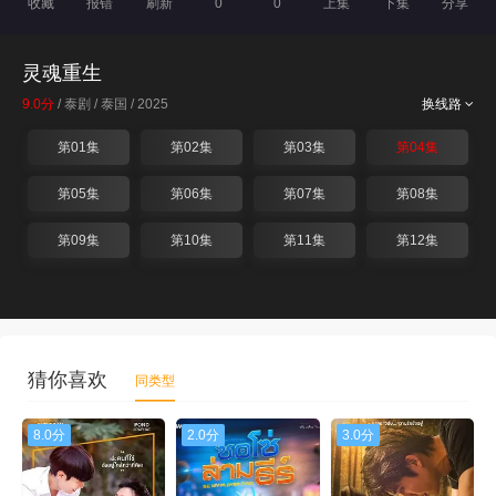
收藏
报错
刷新
0
0
上集
下集
分享
灵魂重生
9.0分
/ 泰剧 / 泰国 / 2025
换线路
第01集
第02集
第03集
第04集
第05集
第06集
第07集
第08集
第09集
第10集
第11集
第12集
猜你喜欢
同类型
8.0分
2.0分
3.0分