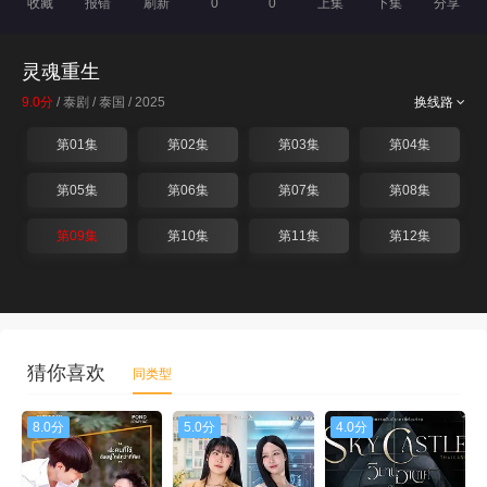
收藏
报错
刷新
0
0
上集
下集
分享
灵魂重生
9.0分
/ 泰剧 / 泰国 / 2025
换线路
第01集
第02集
第03集
第04集
第05集
第06集
第07集
第08集
第09集
第10集
第11集
第12集
猜你喜欢
同类型
8.0分
5.0分
4.0分