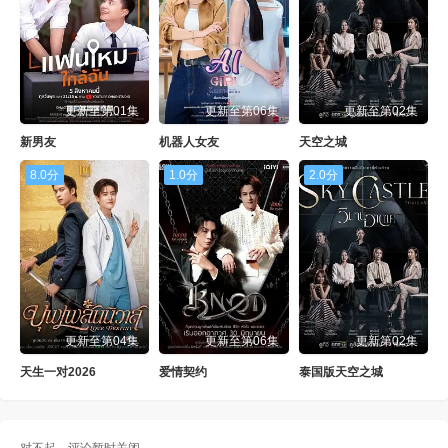
更新至第01集
更新至第06集
更新至第02集
新男友
机器人女友
天空之城
8.0分
1.0分
2.0分
更新至第04集
更新至第06集
更新第02集
天生一对2026
爱情契约
泰国版天空之城
对不起，评论暂时关闭