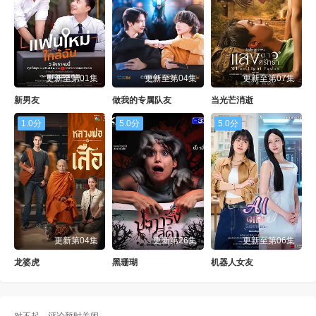
更新至第01集
更新至第04集
更新至第07集
新男友
做我的专属队友
当光芒消逝
1.0分
5.0分
5.0分
更新第04集
更新第26集
更新至第06集
龙婆虎
黑珊瑚
机器人女友
对不起，评论暂时关闭