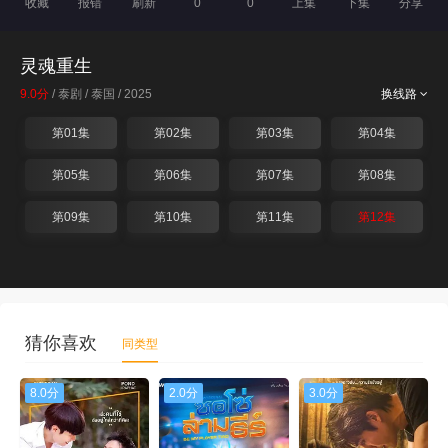
收藏
报错
刷新
0
0
上集
下集
分享
灵魂重生
9.0分
/ 泰剧 / 泰国 / 2025
换线路
第01集
第02集
第03集
第04集
第05集
第06集
第07集
第08集
第09集
第10集
第11集
第12集
猜你喜欢
同类型
8.0分
2.0分
3.0分