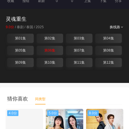
收藏
报错
刷新
0
0
上集
下集
分享
灵魂重生
9.0分
/ 泰剧 / 泰国 / 2025
换线路
第01集
第02集
第03集
第04集
第05集
第06集
第07集
第08集
第09集
第10集
第11集
第12集
猜你喜欢
同类型
4.0分
5.0分
8.0分