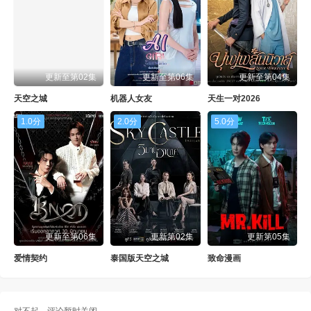
更新至第02集
更新至第06集
更新至第04集
天空之城
机器人女友
天生一对2026
1.0分
2.0分
5.0分
更新至第06集
更新第02集
更新第05集
爱情契约
泰国版天空之城
致命漫画
对不起，评论暂时关闭