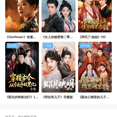
全集
全集
全集
《Oneflower》动漫免费看
《女人的秘密第二季》日韩剧
《拜托了!姐姐》HD
10.0分
7.0分
10.0分
全集
全集
全集
《医生的特殊治疗》1080P
《劳拉和儿子》完整版
《困在心绪里的儿子》日韩剧
对不起，评论暂时关闭