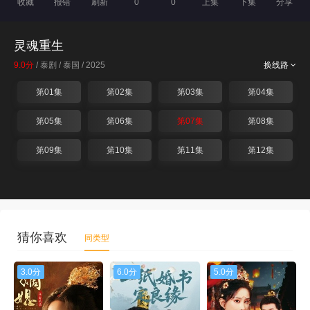
收藏
报错
刷新
0
0
上集
下集
分享
灵魂重生
9.0分
/ 泰剧 / 泰国 / 2025
换线路
第01集
第02集
第03集
第04集
第05集
第06集
第07集
第08集
第09集
第10集
第11集
第12集
猜你喜欢
同类型
3.0分
6.0分
5.0分