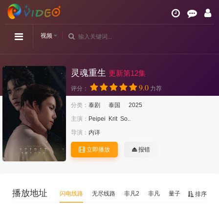
视频
灵魂重生
更新第12集
9.0
评分：
力荐
分类：
泰剧
泰国
2025
主演：
Peipei
Krit
So..
导演：
内详
立即播放
报错
播放地址
闪电线路
无尽线路
非凡2
非凡
量子
排序