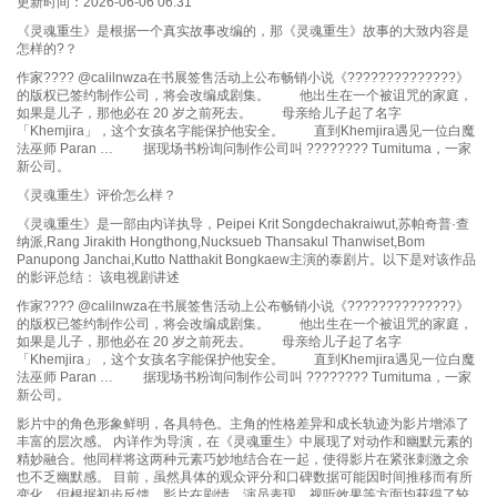
更新时间：2026-06-06 06:31
《灵魂重生》是根据一个真实故事改编的，那《灵魂重生》故事的大致内容是
怎样的?？
作家???? @calilnwza在书展签售活动上公布畅销小说《??????????????》
的版权已签约制作公司，将会改编成剧集。 他出生在一个被诅咒的家庭，
如果是儿子，那他必在 20 岁之前死去。 母亲给儿子起了名字
「Khemjira」，这个女孩名字能保护他安全。 直到Khemjira遇见一位白魔
法巫师 Paran … 据现场书粉询问制作公司叫 ???????? Tumituma，一家
新公司。
《灵魂重生》评价怎么样？
《灵魂重生》是一部由内详执导，Peipei Krit Songdechakraiwut,苏帕奇普·查
纳派,Rang Jirakith Hongthong,Nucksueb Thansakul Thanwiset,Bom
Panupong Janchai,Kutto Natthakit Bongkaew主演的泰剧片。以下是对该作品
的影评总结： 该电视剧讲述
作家???? @calilnwza在书展签售活动上公布畅销小说《??????????????》
的版权已签约制作公司，将会改编成剧集。 他出生在一个被诅咒的家庭，
如果是儿子，那他必在 20 岁之前死去。 母亲给儿子起了名字
「Khemjira」，这个女孩名字能保护他安全。 直到Khemjira遇见一位白魔
法巫师 Paran … 据现场书粉询问制作公司叫 ???????? Tumituma，一家
新公司。
影片中的角色形象鲜明，各具特色。主角的性格差异和成长轨迹为影片增添了
丰富的层次感。 内详作为导演，在《灵魂重生》中展现了对动作和幽默元素的
精妙融合。他同样将这两种元素巧妙地结合在一起，使得影片在紧张刺激之余
也不乏幽默感。 目前，虽然具体的观众评分和口碑数据可能因时间推移而有所
变化，但根据初步反馈，影片在剧情、演员表现、视听效果等方面均获得了较