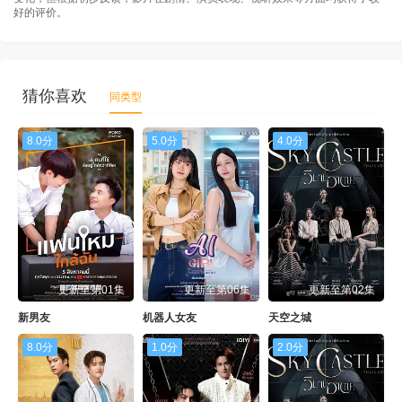
好的评价。
猜你喜欢
同类型
8.0分
5.0分
4.0分
更新至第01集
更新至第06集
更新至第02集
新男友
机器人女友
天空之城
8.0分
1.0分
2.0分