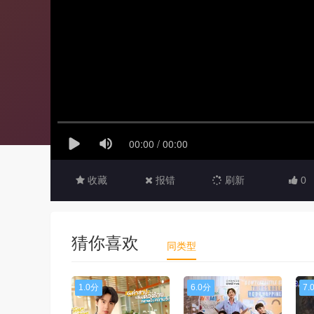
收藏
报错
刷新
0
猜你喜欢
同类型
1.0分
6.0分
7.