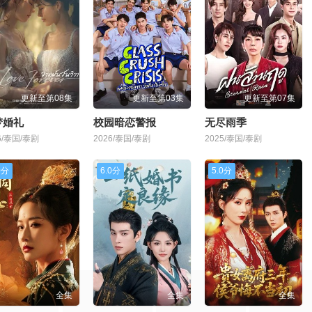
更新至第08集
更新至第03集
更新至第07集
梦婚礼
校园暗恋警报
无尽雨季
6/泰国/泰剧
2026/泰国/泰剧
2025/泰国/泰剧
0分
6.0分
5.0分
全集
全集
全集