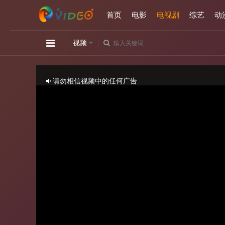
首页
电影
电视剧
综艺
动
视频
请勿相信视频中的任何广告
如播放卡顿，请切换播放源观看或刷新！
正在播放：月下禁爱-第02集