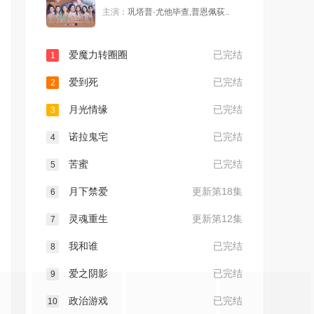
主演：
巩塔普·尤他毕查,普恩佩荻..
爱魔力转圈圈
已完结
1
爱到死
已完结
2
月光情缘
已完结
3
诺拉鬼宅
已完结
4
苦蜜
已完结
5
月下禁爱
更新第18集
6
灵魂重生
更新第12集
7
我和谁
已完结
8
爱之阴影
已完结
9
政治游戏
已完结
10