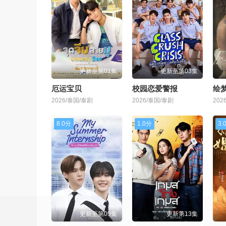
更新至第01集
更新至第03集
厄运宝贝
校园恋爱警报
绘
2026/泰国/泰剧
2026/泰国/泰剧
202
8.0分
1.0分
3.
更新至第09集
更新第13集