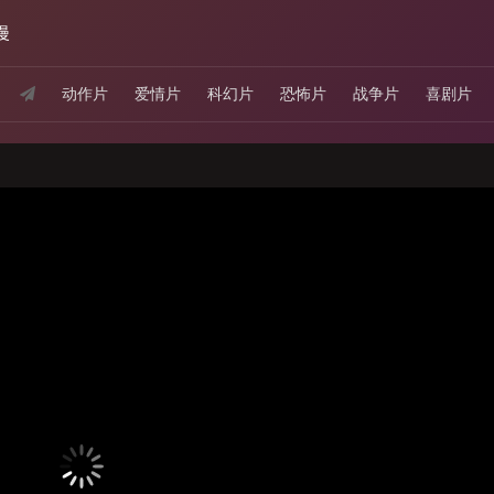
漫
动作片
爱情片
科幻片
恐怖片
战争片
喜剧片