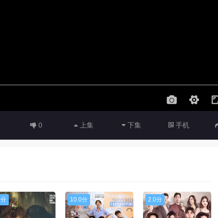
0
上集
下集
手机
0分
10.0分
2.0分