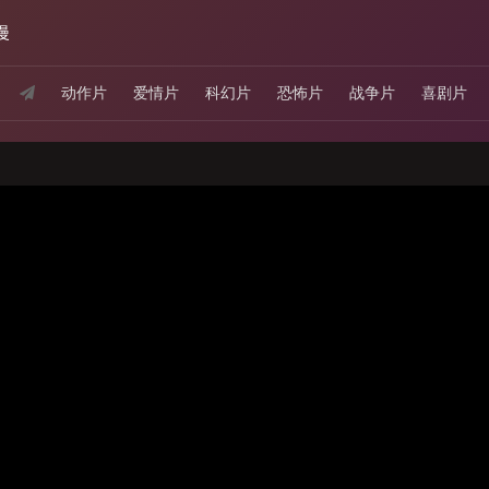
漫
动作片
爱情片
科幻片
恐怖片
战争片
喜剧片