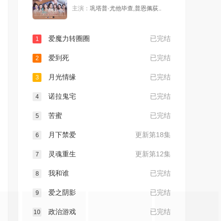
主演：
巩塔普·尤他毕查,普恩佩荻..
爱魔力转圈圈
已完结
1
爱到死
已完结
2
月光情缘
已完结
3
诺拉鬼宅
已完结
4
苦蜜
已完结
5
月下禁爱
更新第18集
6
灵魂重生
更新第12集
7
我和谁
已完结
8
爱之阴影
已完结
9
政治游戏
已完结
10