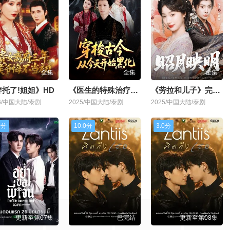
全集
全集
全集
拜托了!姐姐》HD
《医生的特殊治疗》1080P
《劳拉和儿子》完整版
26/中国大陆/泰剧
2025/中国大陆/泰剧
2025/中国大陆/泰剧
0分
10.0分
3.0分
更新至第07集
已完结
更新至第08集