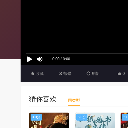
收藏
报错
刷新
0
猜你喜欢
同类型
3.0分
6.0分
5.