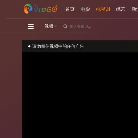
首页
电影
电视剧
综艺
动
视频
请勿相信视频中的任何广告
如播放卡顿，请切换播放源观看或刷新！
正在播放：月下禁爱-第18集