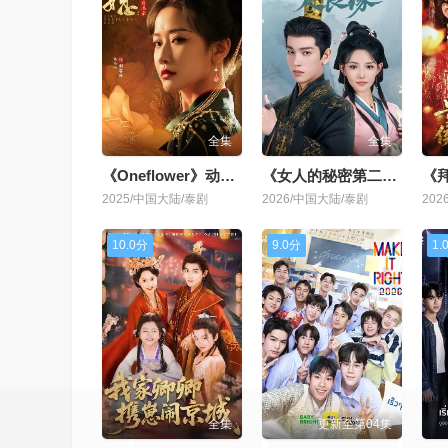
全集
全集
《Oneflower》动漫免费看
《女人的秘密第二季》日韩剧
《
2025/中国大陆/泰剧
2026/中国大陆/泰剧
20
10.0分
9.0分
1.
全集
更新至第04集