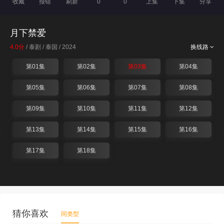
收藏
报错
刷新
0
0
上集
下集
分享
月下禁爱
4.0分
/ 泰剧 / 泰国 / 2024
换线路
第01集
第02集
第03集
第04集
第05集
第06集
第07集
第08集
第09集
第10集
第11集
第12集
第13集
第14集
第15集
第16集
第17集
第18集
猜你喜欢
同类型