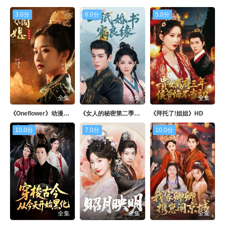
3.0分
6.0分
5.0分
全集
全集
全集
《Oneflower》动漫免费看
《女人的秘密第二季》日韩剧
《拜托了!姐姐》HD
10.0分
7.0分
10.0分
全集
全集
全集