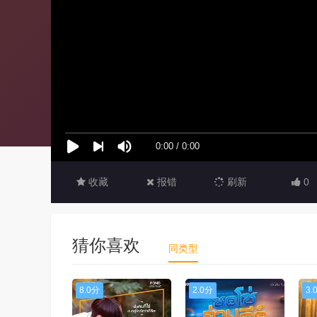
收藏
报错
刷新
0
猜你喜欢
同类型
8.0分
2.0分
3.