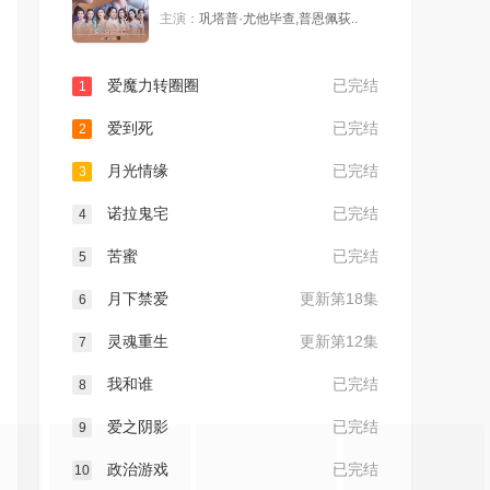
主演：
巩塔普·尤他毕查,普恩佩荻..
爱魔力转圈圈
已完结
1
爱到死
已完结
2
月光情缘
已完结
3
诺拉鬼宅
已完结
4
苦蜜
已完结
5
月下禁爱
更新第18集
6
灵魂重生
更新第12集
7
我和谁
已完结
8
爱之阴影
已完结
9
政治游戏
已完结
10