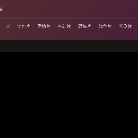
漫
动作片
爱情片
科幻片
恐怖片
战争片
喜剧片