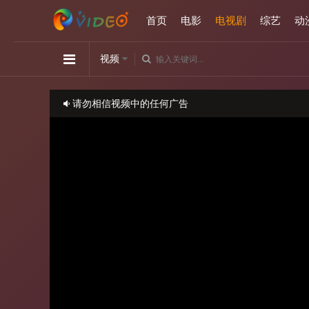
首页
电影
电视剧
综艺
动
视频
请勿相信视频中的任何广告
如播放卡顿，请切换播放源观看或刷新！
正在播放：月下禁爱-第17集