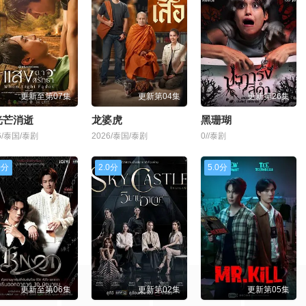
更新至第07集
更新第04集
更新第26集
光芒消逝
龙婆虎
黑珊瑚
6/泰国/泰剧
2026/泰国/泰剧
0//泰剧
0分
2.0分
5.0分
更新至第06集
更新第02集
更新第05集